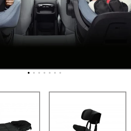
Praegune
Algne
Praegune
hind
hind
hind
on:
oli:
on:
0 €.
133,00 €.
91,00 €.
91,00 €.