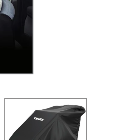
Algne
Praegune
hind
hind
oli:
on:
82,00 €.
82,00 €.