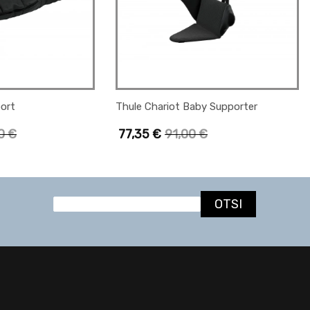
ort
Thule Chariot Baby Supporter
00
€
77,35
€
91,00
€
OTSI