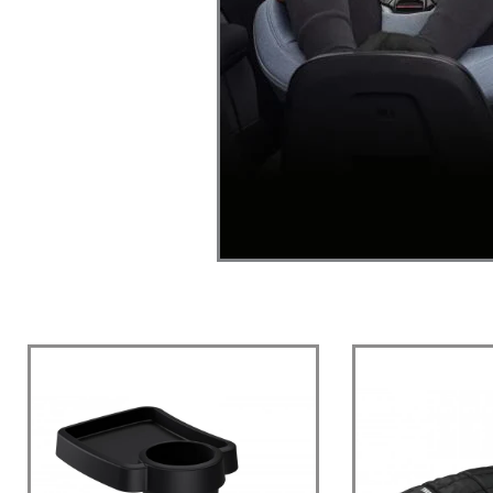
Algne
Praegune
Algne
hind
hind
hind
oli:
on:
oli:
56,00 €.
56,00 €.
133,0