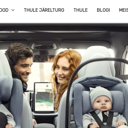
Otsi
OOD
THULE JÄRELTURG
THULE
BLOGI
MEI