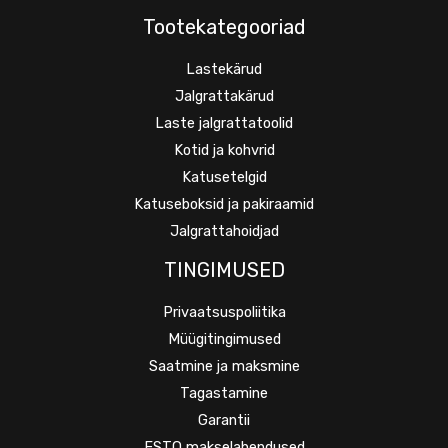
Tootekategooriad
Lastekärud
Jalgrattakärud
Laste jalgrattatoolid
Kotid ja kohvrid
Katusetelgid
Katuseboksid ja pakiraamid
Jalgrattahoidjad
TINGIMUSED
Privaatsuspoliitika
Müügitingimused
Saatmine ja maksmine
Tagastamine
Garantii
ESTO makselahendused