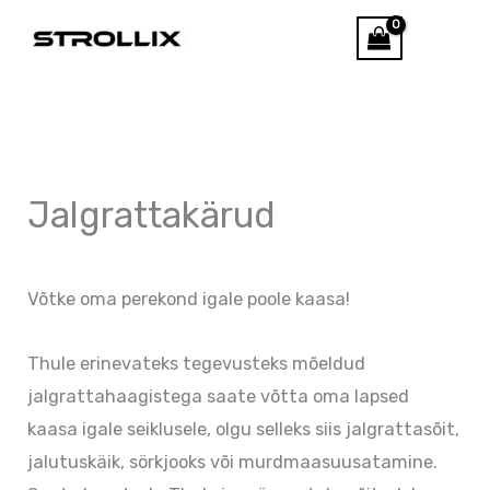
Skip
Otsi
to
content
Jalgrattakärud
Võtke oma perekond igale poole kaasa!
Thule erinevateks tegevusteks mõeldud
jalgrattahaagistega saate võtta oma lapsed
kaasa igale seiklusele, olgu selleks siis jalgrattasõit,
jalutuskäik, sörkjooks või murdmaasuusatamine.