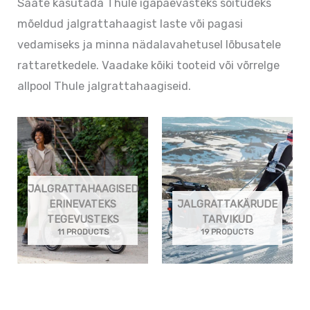
Saate kasutada Thule igapäevasteks sõitudeks
mõeldud jalgrattahaagist laste või pagasi
vedamiseks ja minna nädalavahetusel lõbusatele
rattaretkedele. Vaadake kõiki tooteid või võrrelge
allpool Thule jalgrattahaagiseid.
JALGRATTAHAAGISED
ERINEVATEKS
JALGRATTAKÄRUDE
TEGEVUSTEKS
TARVIKUD
11 PRODUCTS
19 PRODUCTS