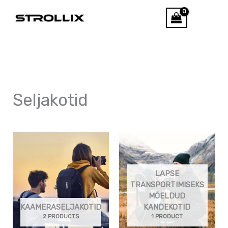
Skip
Otsi
to
content
Seljakotid
LAPSE
TRANSPORTIMISEKS
MÕELDUD
KAAMERASELJAKOTID
KANDEKOTID
2 PRODUCTS
1 PRODUCT