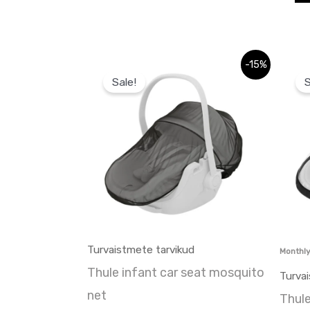
Algne
Praegune
Algne
-15%
hind
hind
hind
Sale!
S
oli:
on:
oli:
29,95 €.
29,95 €.
34,95
Turvaistmete tarvikud
Monthl
Thule infant car seat mosquito
Turva
net
Thule