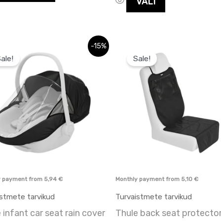
VALI
Praegune
Algne
Praegune
-15%
hind
hind
hind
ale!
Sale!
on:
oli:
on:
 €.
34,95 €.
59,95 €.
59,95 €.
y payment from
5,94
€
Monthly payment from
5,10
€
istmete tarvikud
Turvaistmete tarvikud
 infant car seat rain cover
Thule back seat protecto