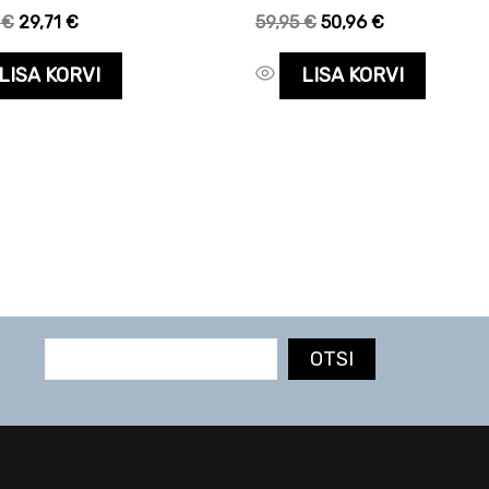
5
€
29,71
€
59,95
€
50,96
€
LISA KORVI
LISA KORVI
OTSI