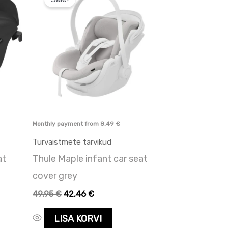
oli:
on:
49,95 €.
49,95 €.
Monthly payment from
8,49
€
Turvaistmete tarvikud
at
Thule Maple infant car seat
cover grey
49,95
€
42,46
€
LISA KORVI