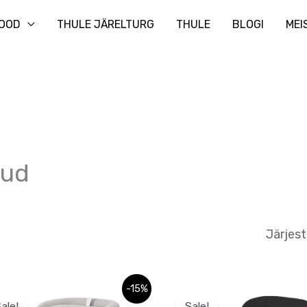
Otsi
OOD
THULE JÄRELTURG
THULE
BLOGI
MEI
e
kud
Praegune
Sellel
-15%
hind
ale!
Sale!