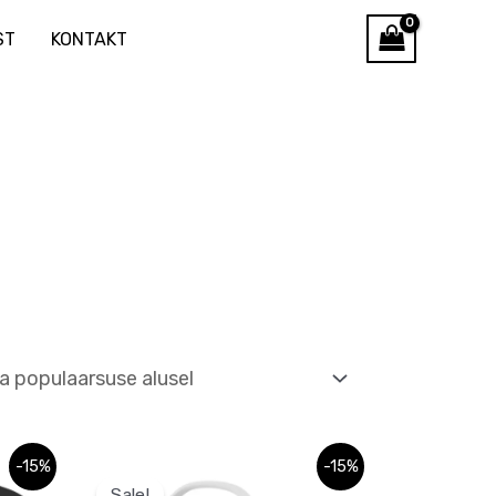
ST
KONTAKT
Algne
Praegune
-15%
-15%
hind
hind
Sale!