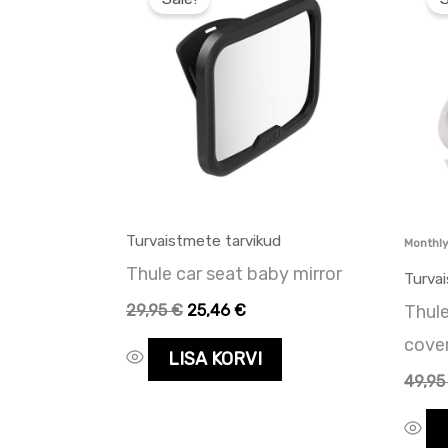
oli:
on:
oli:
29,95 €.
29,95 €.
49,95
Turvaistmete tarvikud
Monthl
Thule car seat baby mirror
Turva
29,95
€
25,46
€
Thule
cove
LISA KORVI
49,9