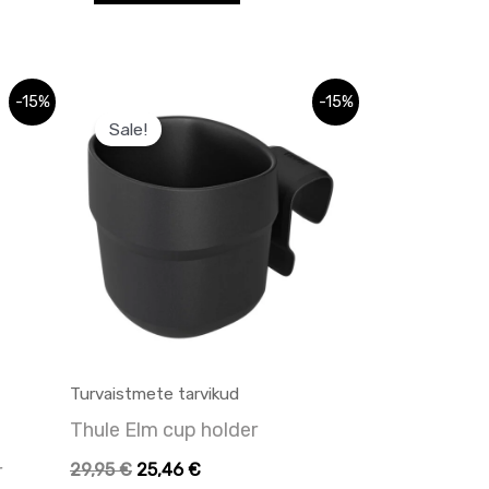
Algne
Praegune
-15%
-15%
hind
hind
Sale!
oli:
on:
29,95 €.
29,95 €.
Turvaistmete tarvikud
Thule Elm cup holder
r
29,95
€
25,46
€