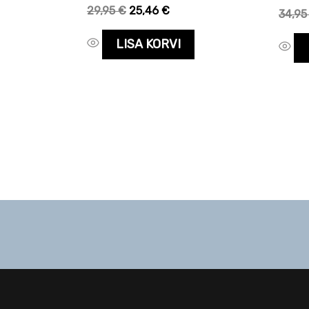
29,95
€
25,46
€
34,9
LISA KORVI