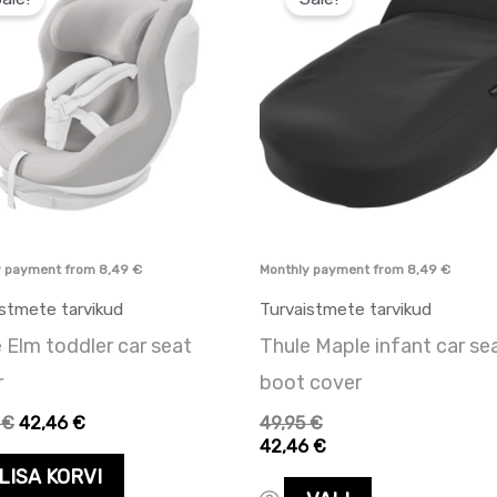
tootel
on:
 €.
49,95 €.
on
mitu
varianti.
Valikuid
saab
teha
tootelehel.
y payment from
8,49
€
Monthly payment from
8,49
€
istmete tarvikud
Turvaistmete tarvikud
 Elm toddler car seat
Thule Maple infant car se
r
boot cover
5
€
42,46
€
49,95
€
42,46
€
LISA KORVI