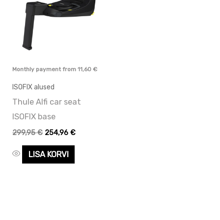
Monthly payment from
11,60
€
ISOFIX alused
Thule Alfi car seat
ISOFIX base
299,95
€
254,96
€
LISA KORVI