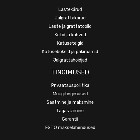
Lastekärud
Jalgrattakärud
Laste jalgrattatoolid
Kotid ja kohvrid
Katusetelgid
Katuseboksid ja pakiraamid
Jalgrattahoidjad
TINGIMUSED
Privaatsuspoliitika
Müügitingimused
Saatmine ja maksmine
Tagastamine
Garantii
ESTO makselahendused