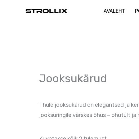
Skip
AVALEHT
P
to
content
Sorteeritud
populaarsus
järgi
Jooksukärud
Thule jooksukärud on elegantsed ja ker
jooksuringile värskes õhus – ohutult ja
Kuvatakse kõik 2 tulemust