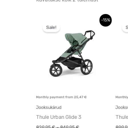
Hinnavahemik:
Hinnavahemik:
Sellel
-15%
829,95 €
705,46 €
Sale!
S
tootel
kuni
kuni
849,95 €
722,46 €
on
mitu
varianti.
Valikuid
saab
teha
tootelehel.
Monthly payment from
25,47
€
Monthl
Jooksukärud
Jooks
Thule Urban Glide 3
Thule
829,95
€
–
849,95
€
899,