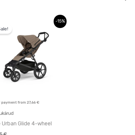
Sellel
-15%
ale!
tootel
on
mitu
varianti.
Valikuid
saab
teha
tootelehel.
y payment from
27,66
€
ukärud
 Urban Glide 4-wheel
95
€