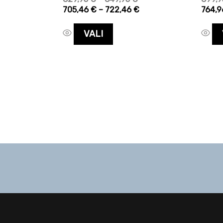
705,46
€
–
722,46
€
764,
VALI