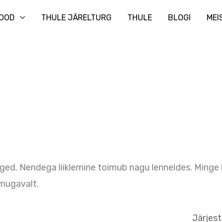
Otsi
OOD
THULE JÄRELTURG
THULE
BLOGI
MEI
e
ged. Nendega liiklemine toimub nagu lenneldes. Minge k
 mugavalt.