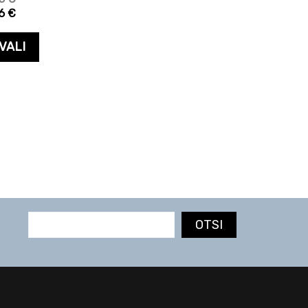
96
€
VALI
OTSI