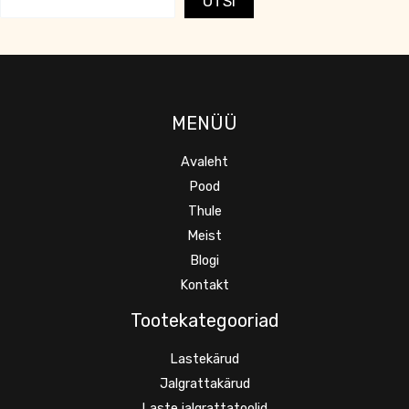
OTSI
MENÜÜ
Avaleht
Pood
Thule
Meist
Blogi
Kontakt
Tootekategooriad
Lastekärud
Jalgrattakärud
Laste jalgrattatoolid