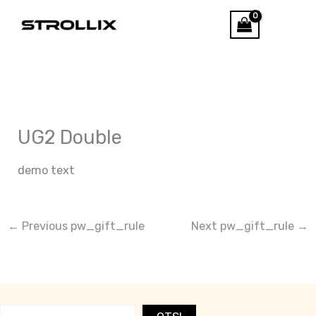
Skip
Otsi
to
content
UG2 Double
demo text
←
Previous pw_gift_rule
Next pw_gift_rule
→