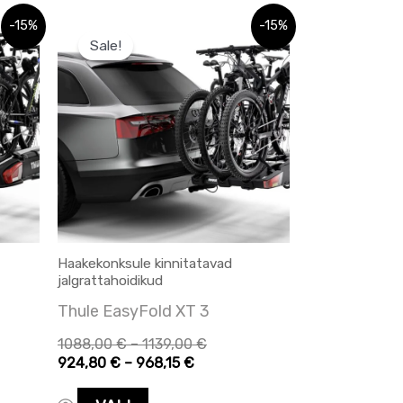
hemik:
ahemik:
Hinnavahemik:
Hinnavahemik:
Sellel
-15%
-15%
€
 €
924,80 €
1088,00 €
Sale!
tootel
kuni
kuni
€
0 €
968,15 €
1139,00 €
on
mitu
varianti.
Valikuid
saab
teha
tootelehel.
Haakekonksule kinnitatavad
jalgrattahoidikud
Thule EasyFold XT 3
1088,00
€
–
1139,00
€
924,80
€
–
968,15
€