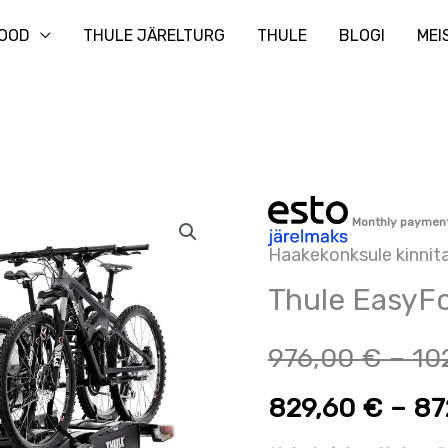
Otsi
OOD
THULE JÄRELTURG
THULE
BLOGI
MEI
Thule
Monthly paymen
EasyFold
Haakekonksule kinnit
XT
Thule EasyFo
2
kogus
976,00
€
–
10
829,60
€
–
87