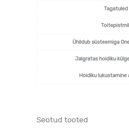
Tagatuled
Toitepistmi
Ühildub süsteemiga On
Jalgratas hoidiku külg
Hoidiku lukustamine 
Seotud tooted