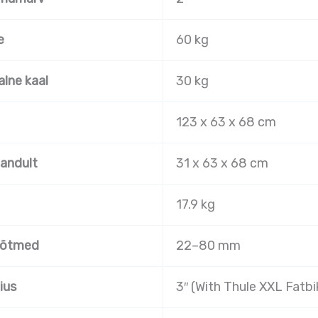
e
60 kg
lne kaal
30 kg
123 x 63 x 68 cm
andult
31 x 63 x 68 cm
17.9 kg
õõtmed
22–80 mm
ius
3″ (With Thule XXL Fatbi