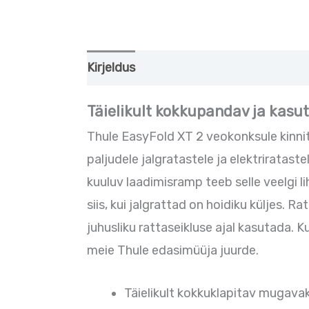
Kirjeldus
Lisainfo
Täielikult kokkupandav ja kasu
Thule EasyFold XT 2 veokonksule kinnit
paljudele jalgratastele ja elektriratas
kuuluv laadimisramp teeb selle veelgi 
siis, kui jalgrattad on hoidiku küljes
juhusliku rattaseikluse ajal kasutada. K
meie Thule edasimüüja juurde.
Täielikult kokkuklapitav mugava