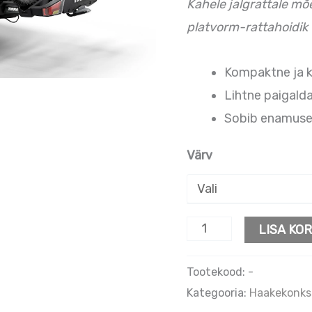
Kahele jalgrattale m
platvorm-rattahoidik
Kompaktne ja k
Lihtne paigald
Sobib enamuse j
Värv
LISA KOR
Tootekood:
-
Kategooria:
Haakekonksu