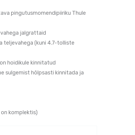
atava pingutusmomendipiiriku Thule
evahega jalgrattaid
teljevahega (kuni 4.7-tolliste
 on hoidikule kinnitatud
e sulgemist hõlpsasti kinnitada ja
d on komplektis)