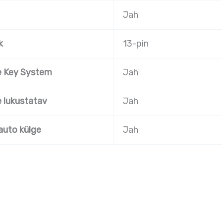
Jah
k
13-pin
e Key System
Jah
e lukustatav
Jah
auto külge
Jah