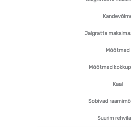
Kandevõim
Jalgratta maksimaa
Mõõtmed
Mõõtmed kokkup
Kaal
Sobivad raamim
Suurim rehvila