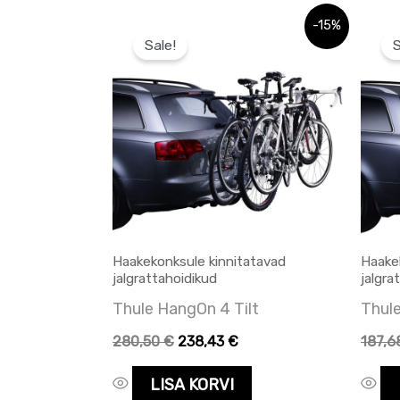
Algne
Praegune
Algne
-15%
hind
hind
hind
Sale!
S
oli:
on:
oli:
280,50 €.
280,50 €.
187,6
Haakekonksule kinnitatavad
Haake
jalgrattahoidikud
jalgra
Thule HangOn 4 Tilt
Thul
280,50
€
238,43
€
187,
LISA KORVI