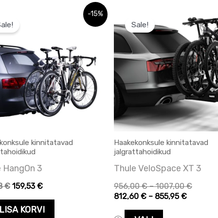
Praegune
Hinnava
Hinnav
Sellel
-15%
hind
812,60 
956,00
ale!
Sale!
tootel
on:
kuni
kuni
8 €.
187,68 €.
855,95 
1007,0
on
mitu
varianti.
Valikuid
saab
teha
tootelehel.
konksule kinnitatavad
Haakekonksule kinnitatavad
ttahoidikud
jalgrattahoidikud
e HangOn 3
Thule VeloSpace XT 3
68
€
159,53
€
956,00
€
–
1007,00
€
812,60
€
–
855,95
€
LISA KORVI