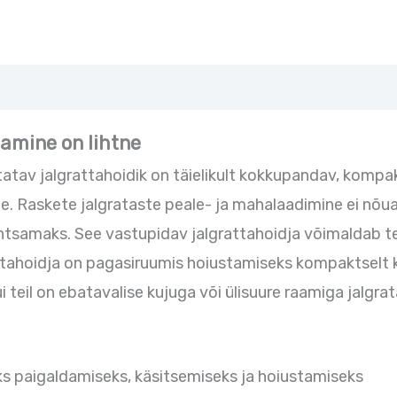
tamine on lihtne
atav jalgrattahoidik on täielikult kokkupandav, kompak
tele. Raskete jalgrataste peale- ja mahalaadimine ei nõu
lihtsamaks. See vastupidav jalgrattahoidja võimaldab te
. Rattahoidja on pagasiruumis hoiustamiseks kompaktsel
ui teil on ebatavalise kujuga või ülisuure raamiga jalgr
ks paigaldamiseks, käsitsemiseks ja hoiustamiseks