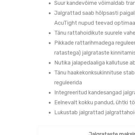
Suur kandevõime võimaldab transp
Jalgrattad saab hõlpsasti paiga
AcuTight nupud teevad optimaa
Tänu rattahoidikute suurele vah
Pikkade rattarihmadega reguleer
ratastega) jalgrataste kinnitamis
Nutika jalapedaaliga kallutuse abi
Tänu haakekonksukinnituse stabi
reguleerida
Integreeritud kandesangad jalgr
Eelnevalt kokku pandud, ühtki tö
Lukustab jalgrattad jalgrattahoi
Jalgrataste maks