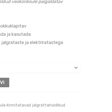
õeldud veokonksule paigaldatav
okkuklapitav
ada ja kasutada
algrataste ja elektriratastega
VI
le kinnitatavad jalgrattahoidikud