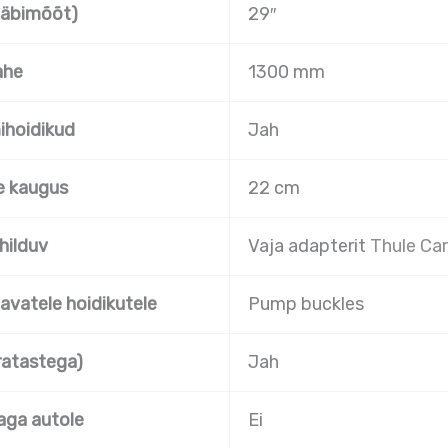
(läbimõõt)
29″
ahe
1300 mm
ihoidikud
Jah
e kaugus
22 cm
hilduv
Vaja adapterit
Thule Ca
avatele hoidikutele
Pump buckles
ratastega)
Jah
aga autole
Ei