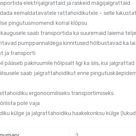
ortida elektrijalgrattaid ja raskeid mägijalgrattaid
ldada eemaldatavatele rattahoidikutele – selle lukust
lse pingutusmomendi korral klõpsu
ekaugusele saab transportida ka suuremaid laiema telj
itavad pumppannaldega kinnitused hõlbustavad ka laia 
t ja transporti
l pääseb pakiruumile hõlpsalt ligi ka siis, kui jalgrattad
ilsusele saab jalgrattahoidikut enne pingutuskäepidem
attahoidiku ergonoomiliseks transportimiseks
öriista pole vaja
diku külge ja jalgrattahoidiku haakekonksu külge (luku
imumarv
2