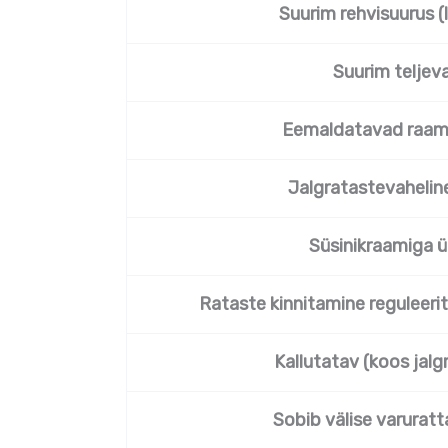
Suurim rehvisuurus 
Suurim teljev
Eemaldatavad raam
Jalgratastevahelin
Süsinikraamiga ü
Rataste kinnitamine reguleerit
Kallutatav (koos jalg
Sobib välise varuratt