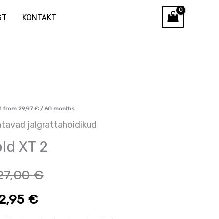
ST
KONTAKT
Hinnavahemik:
Hinnavahemik:
t from
29,97
€
/ 60 months
atavad jalgrattahoidikud
829,60 €
976,00 €
ld XT 2
kuni
kuni
27,00
€
872,95 €
1027,00 €
2,95
€