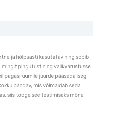
tne ja hõlpsasti kasutatav ning sobib
a mingit pingutust ning valikvarustusse
il pagasiruumile juurde pääseda isegi
t kokku pandav, mis võimaldab seda
atas, siis tooge see testimiseks mõne