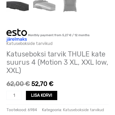
low,
XXL)
kogus
Monthly payment from
5,27
€
/ 12 months
Katusebokside tarvikud
Katuseboksi tarvik THULE kate
suurus 4 (Motion 3 XL, XXL low,
XXL)
62,00
€
52,70
€
LISA KORVI
Tootekood:
6984
Kategooria:
Katusebokside tarvikud