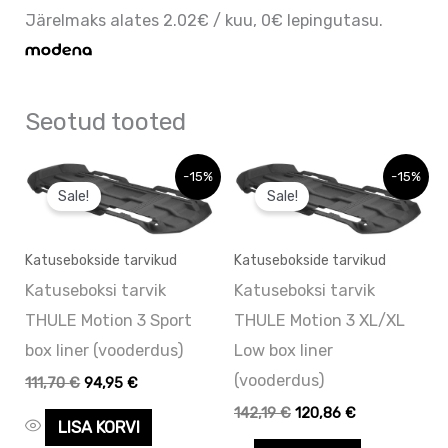
Järelmaks alates 2.02€ / kuu, 0€ lepingutasu.
Seotud tooted
Algne
Praegune
Algne
Praegune
-15%
-15%
hind
hind
hind
hind
Sale!
Sale!
oli:
on:
oli:
on:
111,70 €.
111,70 €.
142,19 €.
142,19 €.
Katusebokside tarvikud
Katusebokside tarvikud
Katuseboksi tarvik
Katuseboksi tarvik
THULE Motion 3 Sport
THULE Motion 3 XL/XL
box liner (vooderdus)
Low box liner
(vooderdus)
111,70
€
94,95
€
142,19
€
120,86
€
LISA KORVI