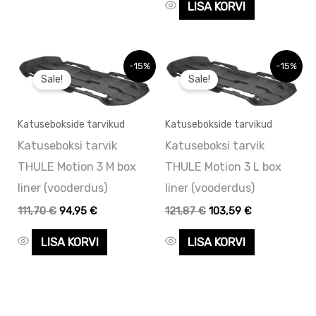
LISA KORVI
Algne
Praegune
Algne
Praegune
-15%
-15%
hind
hind
hind
hind
Sale!
Sale!
oli:
on:
oli:
on:
111,70 €.
111,70 €.
121,87 €.
121,87 €.
Katusebokside tarvikud
Katusebokside tarvikud
Katuseboksi tarvik
Katuseboksi tarvik
THULE Motion 3 M box
THULE Motion 3 L box
liner (vooderdus)
liner (vooderdus)
111,70
€
94,95
€
121,87
€
103,59
€
LISA KORVI
LISA KORVI