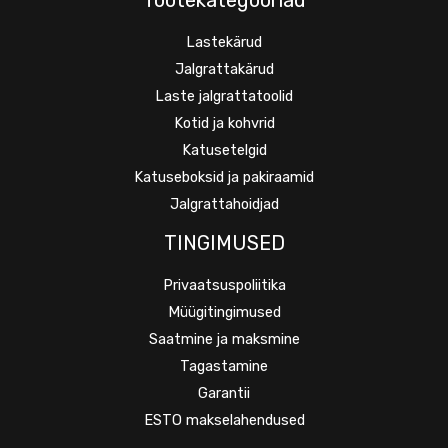
Tootekategooriad
Lastekärud
Jalgrattakärud
Laste jalgrattatoolid
Kotid ja kohvrid
Katusetelgid
Katuseboksid ja pakiraamid
Jalgrattahoidjad
TINGIMUSED
Privaatsuspoliitika
Müügitingimused
Saatmine ja maksmine
Tagastamine
Garantii
ESTO makselahendused