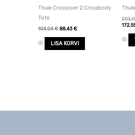
Thule Crossover 2 Crossbody
Thul
Tote
203,
172,5
104,04
€
88,43
€
LISA KORVI