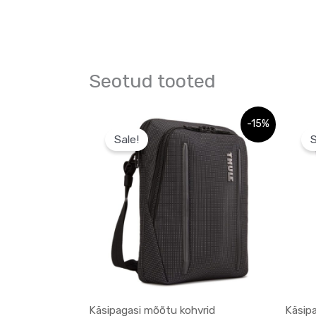
Seotud tooted
Algne
Praegune
-15%
hind
hind
Sale!
S
oli:
on:
104,04 €.
104,04 €.
Käsipagasi mõõtu kohvrid
Käsip