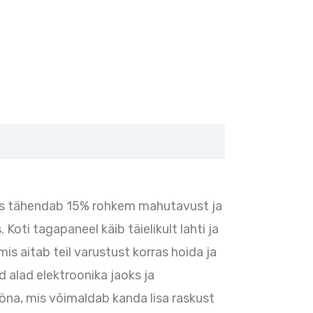
 mis tähendab 15% rohkem mahutavust ja
oti tagapaneel käib täielikult lahti ja
s aitab teil varustust korras hoida ja
d alad elektroonika jaoks ja
ööna, mis võimaldab kanda lisa raskust