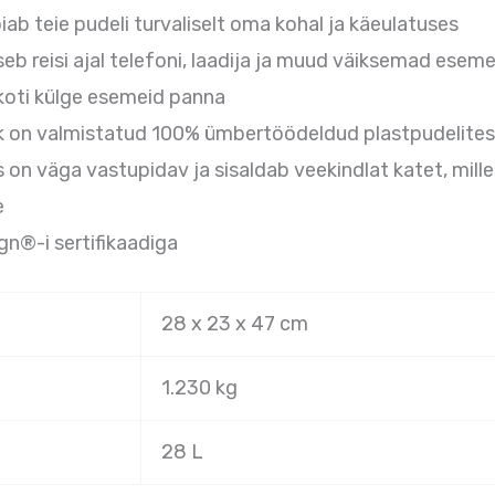
iab teie pudeli turvaliselt oma kohal ja käeulatuses
b reisi ajal telefoni, laadija ja muud väiksemad esem
koti külge esemeid panna
rk on valmistatud 100% ümbertöödeldud plastpudelites
n väga vastupidav ja sisaldab veekindlat katet, milles
e
gn®-i sertifikaadiga
28 x 23 x 47 cm
1.230 kg
28 L