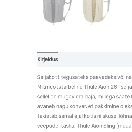
Kirjeldus
Lisainfo
Seljakott tegusateks päevadeks või n
Mitmeotstarbeline Thule Aion 28 l sel
sellel on mugav eraldaja, millega saate
avaneb nagu kohver, et pakkimine oleks
takistab samal ajal kotis niiskuse, lõhn
veepudelitasku. Thule Aion Sling (müüa