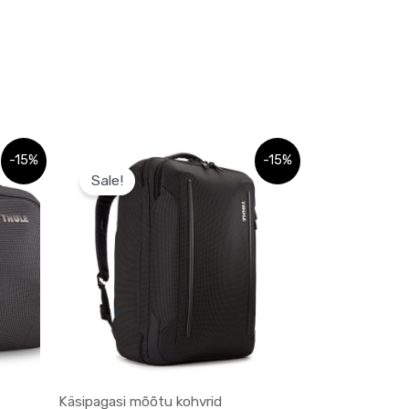
Sellel
-15%
-15%
Sale!
tootel
on
mitu
varianti.
Valikuid
saab
teha
tootelehel.
Käsipagasi mõõtu kohvrid