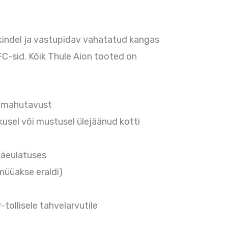
kindel ja vastupidav vahatatud kangas
C-sid. Kõik Thule Aion tooted on
m mahutavust
kusel või mustusel ülejäänud kotti
käeulatuses
müüakse eraldi)
tollisele tahvelarvutile