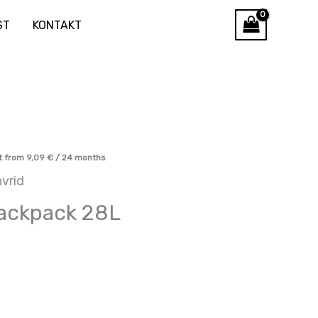
ST
KONTAKT
t from
9,09
€
/ 24 months
vrid
Backpack 28L