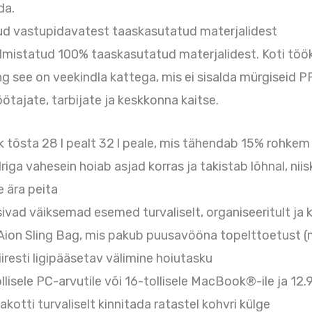
da.
tud vastupidavatest taaskasutatud materjalidest
almistatud 100% taaskasutatud materjalidest. Koti töö
see on veekindla kattega, mis ei sisalda mürgiseid PF
öötajate, tarbijate ja keskkonna kaitse.
k tõsta 28 l pealt 32 l peale, mis tähendab 15% rohke
a vahesein hoiab asjad korras ja takistab lõhnal, niis
e ära peita
vad väiksemad esemed turvaliselt, organiseeritult ja 
Aion Sling Bag, mis pakub puusavööna topelttoetust (
resti ligipääsetav välimine hoiutasku
isele PC-arvutile või 16-tollisele MacBook®-ile ja 12.9-
otti turvaliselt kinnitada ratastel kohvri külge