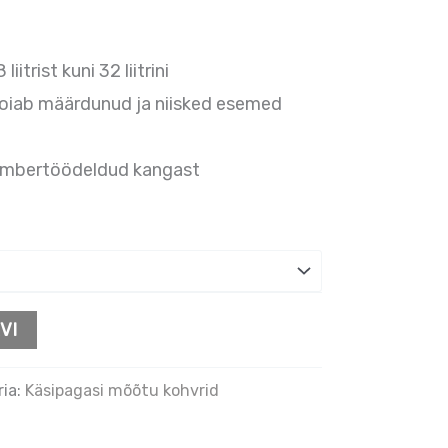
itrist kuni 32 liitrini
oiab määrdunud ja niisked esemed
ümbertöödeldud kangast
VI
ria:
Käsipagasi mõõtu kohvrid