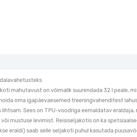
ädalavahetusteks
jakoti mahutavust on võimalik suurendada 32 l peale,
 hoida oma igapäevaesemed treeningvahenditest lahus. K
 lihtsam. Sees on TPU-voodriga eemaldatav eraldaja, mi
a või mustuse levimist. Reisiseljakotis on ka spetsiaalse
kse eraldi) saab selle seljakoti puhul kasutada puusav