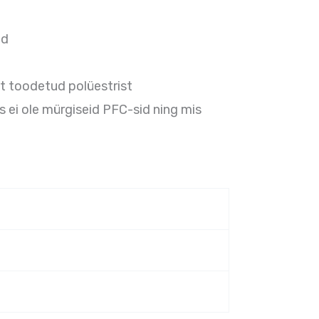
ed
t toodetud polüestrist
 ei ole mürgiseid PFC-sid ning mis