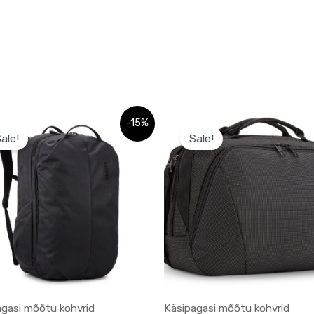
Sellel
Sellel
-15%
ale!
Sale!
tootel
tootel
on
on
mitu
mitu
varianti.
varianti.
Valikuid
Valikuid
saab
saab
teha
teha
tootelehel.
tootelehel.
agasi mõõtu kohvrid
Käsipagasi mõõtu kohvrid