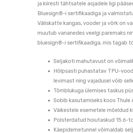
ja kiiresti tähtsatele asjadele ligi pääse
Bluesign®-i sertifikaadiga ja valmista
Väliskatte kangas, vooder ja võrk on v
muutub vananedes veelgi paremaks ning 
bluesign®-i sertifikaadiga, mis tagab t
Seljakoti mahutavust on võimali
Hõlpsasti puhastatav TPU-voodrig
levimast ning vajadusel võib sell
Tõmblukuga ülemises taskus püsi
Sobib kasutamiseks koos Thule 
Väikestele esemetele mõeldud kii
Polsterdatud hoiutaskud 15.6-toll
Käepidemetunnel võimaldab seljak