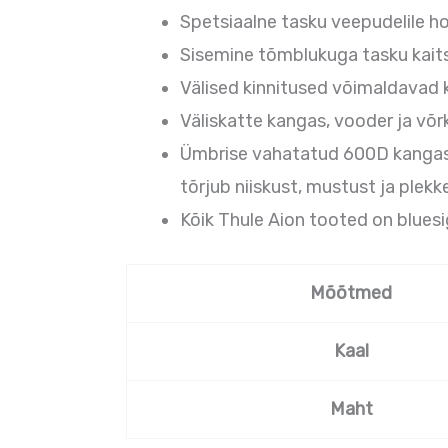
Spetsiaalne tasku veepudelile ho
Sisemine tõmblukuga tasku kaitse
Välised kinnitused võimaldavad 
Väliskatte kangas, vooder ja võ
Ümbrise vahatatud 600D kangas o
tõrjub niiskust, mustust ja plekk
Kõik Thule Aion tooted on bluesi
Mõõtmed
Kaal
Maht