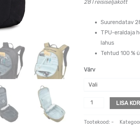
28 l reisiseljakott
Suurendatav 28 li
TPU-eraldaja h
lahus
Tehtud 100 % 
Värv
LISA KOR
Tootekood:
-
Kategoo