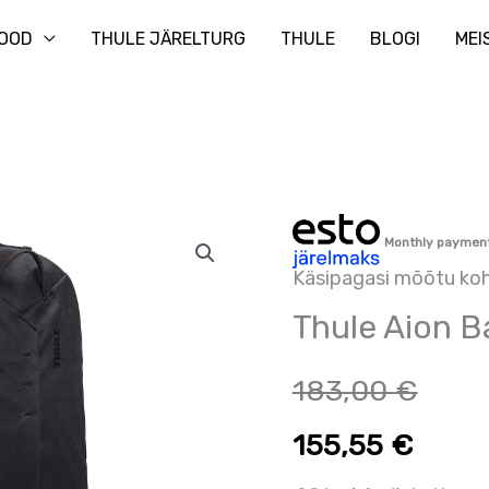
Otsi
OOD
THULE JÄRELTURG
THULE
BLOGI
MEI
Thule
Monthly paymen
Aion
Käsipagasi mõõtu koh
Backpack
Thule Aion 
28L
kogus
183,00
€
155,55
€