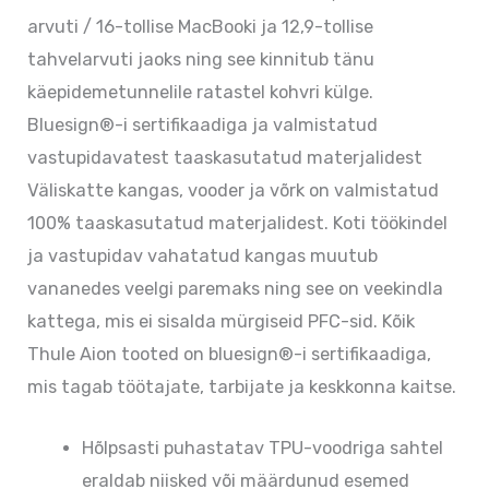
arvuti / 16-tollise MacBooki ja 12,9-tollise
tahvelarvuti jaoks ning see kinnitub tänu
käepidemetunnelile ratastel kohvri külge.
Bluesign®-i sertifikaadiga ja valmistatud
vastupidavatest taaskasutatud materjalidest
Väliskatte kangas, vooder ja võrk on valmistatud
100% taaskasutatud materjalidest. Koti töökindel
ja vastupidav vahatatud kangas muutub
vananedes veelgi paremaks ning see on veekindla
kattega, mis ei sisalda mürgiseid PFC-sid. Kõik
Thule Aion tooted on bluesign®-i sertifikaadiga,
mis tagab töötajate, tarbijate ja keskkonna kaitse.
Hõlpsasti puhastatav TPU-voodriga sahtel
eraldab niisked või määrdunud esemed