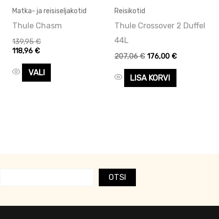
saab
Matka- ja reisiseljakotid
Reisikotid
teha
Thule Chasm
Thule Crossover 2 Duffel
tootelehel.
44L
139,95
€
118,96
€
207,06
€
176,00
€
VALI
LISA KORVI
OTSI