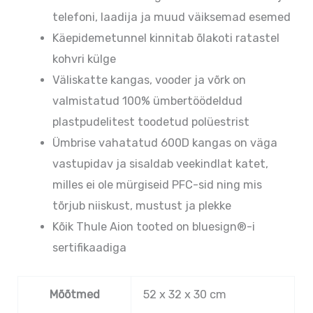
telefoni, laadija ja muud väiksemad esemed
Käepidemetunnel kinnitab õlakoti ratastel
kohvri külge
Väliskatte kangas, vooder ja võrk on
valmistatud 100% ümbertöödeldud
plastpudelitest toodetud polüestrist
Ümbrise vahatatud 600D kangas on väga
vastupidav ja sisaldab veekindlat katet,
milles ei ole mürgiseid PFC-sid ning mis
tõrjub niiskust, mustust ja plekke
Kõik Thule Aion tooted on bluesign®-i
sertifikaadiga
Mõõtmed
52 x 32 x 30 cm