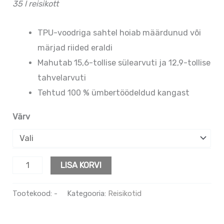
35 l reisikott
TPU-voodriga sahtel hoiab määrdunud või
märjad riided eraldi
Mahutab 15,6-tollise sülearvuti ja 12,9-tollise
tahvelarvuti
Tehtud 100 % ümbertöödeldud kangast
Värv
LISA KORVI
Tootekood:
-
Kategooria:
Reisikotid