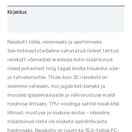
Kirjeldus
Lisainfo
Reisikott tööle, reisimiseks ja sportimiseks
See mitmeotstarbeline vahatatud riidest tehtud
reisikott võimaldab eraldada kotis määrdunud
riided puhastest ning tagab kindla hoiukoha süle-
ja tahvelarvutile. Thule Aion 35 l reisikotil on
sisemine vahesein, mis jagab koti kaheks ja
muudab igapäevaasjade ja välivarustuse eraldi
hoidmise lihtsaks. TPU-voodriga sahtel hoiab kõik
lõhnad, mustuse ja niiskuse endas – ideaalne
määrdunud riiete või niiskete spordirõivaste
hoidmiseks. Reisikotis on ruumi ka 15,6-tollise PC-