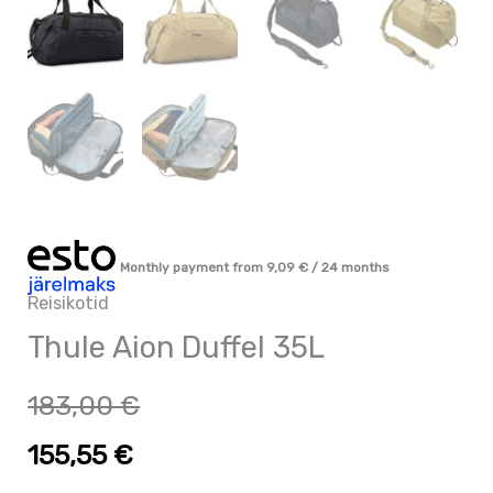
Monthly payment from
9,09
€
/ 24 months
Reisikotid
Thule Aion Duffel 35L
183,00
€
155,55
€