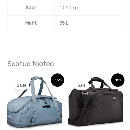
Kaal
1.090 kg
Maht
35 L
Seotud tooted
Algne
Praegune
Sellel
-15%
-15%
hind
hind
Sale!
Sale!
tootel
oli:
on:
207,06 €.
207,06 €.
on
mitu
varianti.
Valikuid