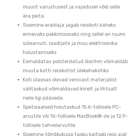
muust varustusest ja vajadusel võib selle
ära peita
Sisemine eraldaja jagab reisikoti kaheks
erinevaks pakkimisosaks ning sellel on ruumi
sülearvuti, laadijate ja muu elektroonika
hoiustamiseks
Eemaldatav polsterdatud õlarihm võimaldab
muuta kotti reisikotist ülekehakotiks
Koti ülaosas olevad venivast materjalist
välitaskud võimaldavad kiirelt ja lihtsalt
neile ligi pääseda
Spetsiaalsed hoiutaskud 15.6-tollisele PC-
arvutile või 16-tollisele MacBook®-ile ja 12.9-
tollisele tahvelarvutile
Sisemine tõmblukuga tasku kaitseb reisi ajal