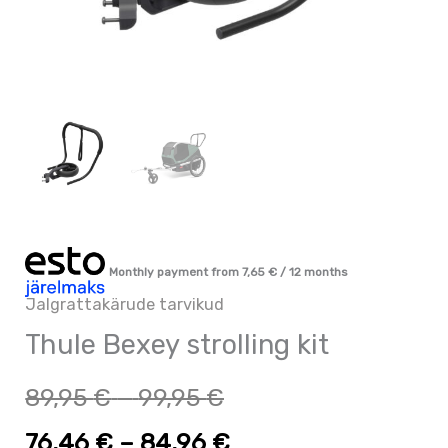
Monthly payment from
7,65
€
/ 12 months
Jalgrattakärude tarvikud
Thule Bexey strolling kit
89,95
€
–
99,95
€
76,46
€
–
84,96
€