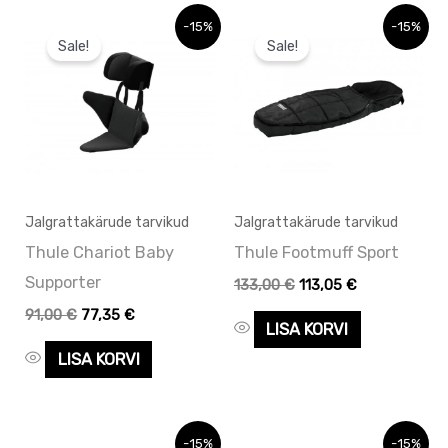
Algne
Praegune
Algne
Praegune
-15%
-15%
hind
hind
hind
hind
Sale!
Sale!
oli:
on:
oli:
on:
91,00 €.
91,00 €.
133,00 €.
133,00 €.
Jalgrattakärude tarvikud
Jalgrattakärude tarvikud
Thule Chariot Baby
Thule Footmuff Sport
Supporter
133,00
€
113,05
€
91,00
€
77,35
€
LISA KORVI
LISA KORVI
Algne
Praegune
Algne
Praegune
-15%
-15%