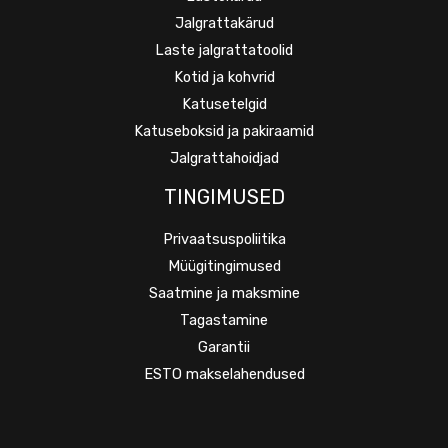
Jalgrattakärud
Laste jalgrattatoolid
Kotid ja kohvrid
Katusetelgid
Katuseboksid ja pakiraamid
Jalgrattahoidjad
TINGIMUSED
Privaatsuspoliitika
Müügitingimused
Saatmine ja maksmine
Tagastamine
Garantii
ESTO makselahendused