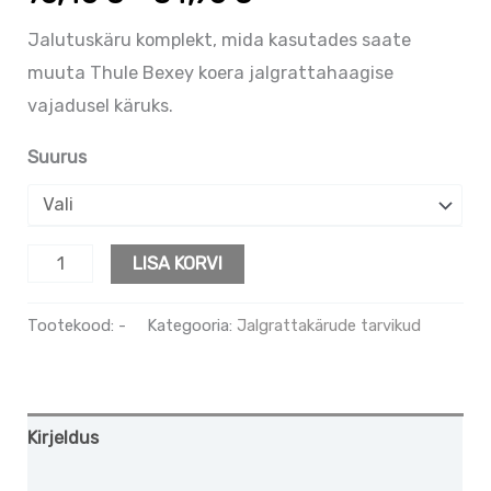
Jalutuskäru komplekt, mida kasutades saate
muuta Thule Bexey koera jalgrattahaagise
vajadusel käruks.
Suurus
LISA KORVI
Tootekood:
-
Kategooria:
Jalgrattakärude tarvikud
Kirjeldus
Lisainfo