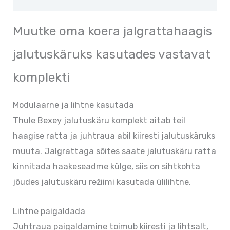
Muutke oma koera jalgrattahaagis
jalutuskäruks kasutades vastavat
komplekti
Modulaarne ja lihtne kasutada
Thule Bexey jalutuskäru komplekt aitab teil
haagise ratta ja juhtraua abil kiiresti jalutuskäruks
muuta. Jalgrattaga sõites saate jalutuskäru ratta
kinnitada haakeseadme külge, siis on sihtkohta
jõudes jalutuskäru režiimi kasutada ülilihtne.
Lihtne paigaldada
Juhtraua paigaldamine toimub kiiresti ja lihtsalt,