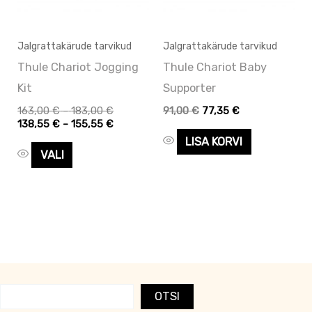
Valikuid
saab
Jalgrattakärude tarvikud
Jalgrattakärude tarvikud
teha
Thule Chariot Jogging
Thule Chariot Baby
tootelehel.
Kit
Supporter
163,00
€
–
183,00
€
91,00
€
77,35
€
138,55
€
–
155,55
€
LISA KORVI
VALI
OTSI