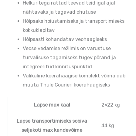
Helkuritega rattad teevad teid igal ajal
nähtavaks ja tagavad ohutuse
Hõlpsaks hoiustamiseks ja transportimiseks
kokkuklapitav
Hõlpsasti kohandatav veohaagiseks
Veose vedamise režiimis on varustuse
turvalisuse tagamiseks tugev põrand ja
integreeritud kinnituspunktid
Valikuline koerahaagise komplekt võimaldab
muuta Thule Courieri koerahaagiseks
Lapse max kaal
2×22 kg
Lapse transportimiseks sobiva
44 kg
seljakoti max kandevõime