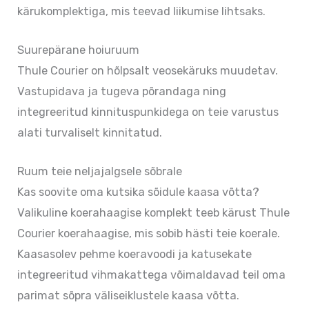
kärukomplektiga, mis teevad liikumise lihtsaks.
Suurepärane hoiuruum
Thule Courier on hõlpsalt veosekäruks muudetav.
Vastupidava ja tugeva põrandaga ning
integreeritud kinnituspunkidega on teie varustus
alati turvaliselt kinnitatud.
Ruum teie neljajalgsele sõbrale
Kas soovite oma kutsika sõidule kaasa võtta?
Valikuline koerahaagise komplekt teeb kärust Thule
Courier koerahaagise, mis sobib hästi teie koerale.
Kaasasolev pehme koeravoodi ja katusekate
integreeritud vihmakattega võimaldavad teil oma
parimat sõpra väliseiklustele kaasa võtta.