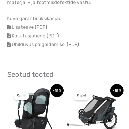
materjali- ja tootmisdefektide vastu.
Kuva garantii üksikasjad
Lisateave
(PDF)
Kasutusjuhend
(PDF)
Ühilduvus paigaldamisel
(PDF)
Seotud tooted
Sellel
Sellel
-15%
-15%
Sale!
Sale!
tootel
tootel
on
on
mitu
mitu
varianti.
varianti.