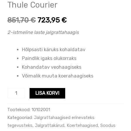
Thule Courier
851,70
€
723,95
€
2-istmeline laste jalgrattahaagis
Hõlpsasti käruks kohaldatav
Paindlik igaks olukorraks
Kohandatav veohaagiseks
Võimalik muuta koerahaagiseks
LISA KORVI
Tootekood:
10102001
Kategooriad:
Jalgrattahaagised erinevateks
tegevusteks
,
Jalgrattakärud
,
Koertehaagised
,
Soodus