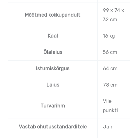
99 x 74 x
Mõõtmed kokkupandult
32 cm
Kaal
16 kg
Õlalaius
56 cm
Istumiskõrgus
64 cm
Laius
78 cm
Viie
Turvarihm
punkti
Vastab ohutusstandarditele
Jah