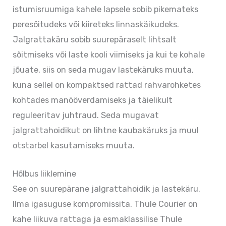
istumisruumiga kahele lapsele sobib pikemateks
peresõitudeks või kiireteks linnaskäikudeks.
Jalgrattakäru sobib suurepäraselt lihtsalt
sõitmiseks või laste kooli viimiseks ja kui te kohale
jõuate, siis on seda mugav lastekäruks muuta,
kuna sellel on kompaktsed rattad rahvarohketes
kohtades manööverdamiseks ja täielikult
reguleeritav juhtraud. Seda mugavat
jalgrattahoidikut on lihtne kaubakäruks ja muul
otstarbel kasutamiseks muuta.
Hõlbus liiklemine
See on suurepärane jalgrattahoidik ja lastekäru.
Ilma igasuguse kompromissita. Thule Courier on
kahe liikuva rattaga ja esmaklassilise Thule