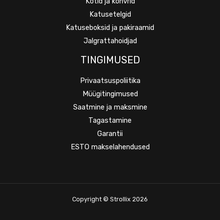
Kotid ja kohvrid
Katusetelgid
Katuseboksid ja pakiraamid
Jalgrattahoidjad
TINGIMUSED
Privaatsuspoliitika
Müügitingimused
Saatmine ja maksmine
Tagastamine
Garantii
ESTO makselahendused
Copyright © Strollix 2026