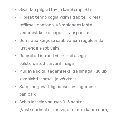
Sisaldab jalgratta- ja kärukomplekte
FlipFlat tehnoloogia võimaldab teil kiiresti
režiime vahetada, võimaldades laste
vedamist kui ka pagasi transportimist
Juhtraua kõrguse saab vanem reguleerida
just endale sobivaks
Ruumikad istmed viie kinnitusega
polsterdatud turvarihmaga
Mugava sõidu tagamiseks iga ilmaga kuulub
komplekti vihma- ja võrkkate.
Suur, mugavalt ligipääsetav tagumine
panipaik
Sobib lastele vanuses 0-5 aastat.
(Vastsündinutele on vajalik imiku kanderihm)