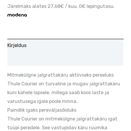
Järelmaks alates 27.68€ / kuu, 0€ lepingutasu.
Kirjeldus
Lisainfo
Mitmekülgne jalgrattakäru aktiivseks pereeluks
Thule Courier on turvaline ja mugav jalgrattakäru
kuni kahele lapsele, millega saab koos laste ja
varustusega igale poole minna.
Paindlik igaks pereväljasõiduks
Thule Courier on mitmekülgne jalgrattakäru igat
tüüpi peredele. See vastupidav käru ruumika