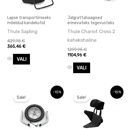
Valikuid
Valikuid
saab
saab
Lapse transportimiseks
Jalgrattahaagised
teha
teha
mõeldud kandekotid
erinevateks tegevusteks
tootelehel.
tootelehel.
Thule Sapling
Thule Chariot Cross 2
kahekohaline
429,95
€
365,46
€
1299,95
€
1104,96
€
VALI
VALI
Hinnavahemik:
Hinnavahemik:
Algne
Praegune
Sellel
-15%
-15%
163,00 €
138,55 €
hind
hind
Sale!
Sale!
tootel
kuni
kuni
oli:
on:
183,00 €
155,55 €
91,00 €.
91,00 €.
on
mitu
varianti.