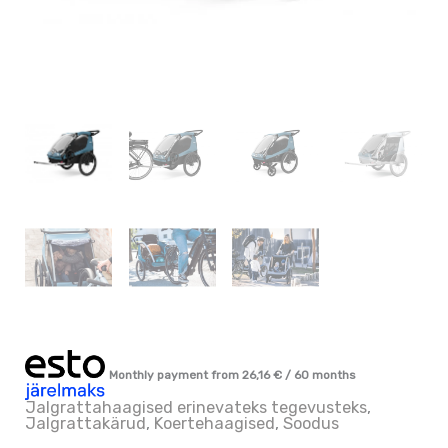
Monthly payment from
26,16
€
/ 60 months
Jalgrattahaagised erinevateks tegevusteks
,
Jalgrattakärud
,
Koertehaagised
,
Soodus