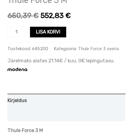
Thule Force 3 M
650,39
€
552,83
€
LISA KORVI
Tootekood:
645200
Kategooria:
Thule Force 3 seeria
Järelmaks alates 21.14€ / kuu, 0€ lepingutasu.
Kirjeldus
Lisainfo
Thule Force 3 M