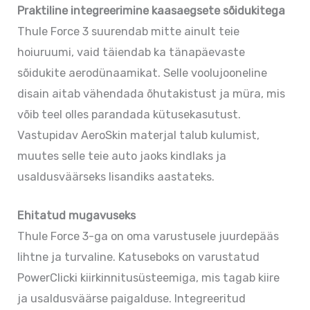
Praktiline integreerimine kaasaegsete sõidukitega
Thule Force 3 suurendab mitte ainult teie
hoiuruumi, vaid täiendab ka tänapäevaste
sõidukite aerodünaamikat. Selle voolujooneline
disain aitab vähendada õhutakistust ja müra, mis
võib teel olles parandada kütusekasutust.
Vastupidav AeroSkin materjal talub kulumist,
muutes selle teie auto jaoks kindlaks ja
usaldusväärseks lisandiks aastateks.
Ehitatud mugavuseks
Thule Force 3-ga on oma varustusele juurdepääs
lihtne ja turvaline. Katuseboks on varustatud
PowerClicki kiirkinnitusüsteemiga, mis tagab kiire
ja usaldusväärse paigalduse. Integreeritud