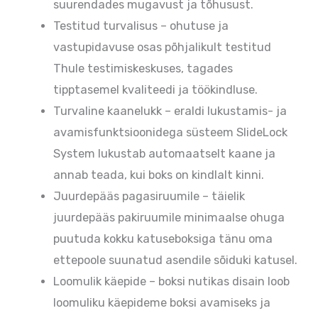
suurendades mugavust ja tõhusust.
Testitud turvalisus – ohutuse ja
vastupidavuse osas põhjalikult testitud
Thule testimiskeskuses, tagades
tipptasemel kvaliteedi ja töökindluse.
Turvaline kaanelukk – eraldi lukustamis- ja
avamisfunktsioonidega süsteem SlideLock
System lukustab automaatselt kaane ja
annab teada, kui boks on kindlalt kinni.
Juurdepääs pagasiruumile – täielik
juurdepääs pakiruumile minimaalse ohuga
puutuda kokku katuseboksiga tänu oma
ettepoole suunatud asendile sõiduki katusel.
Loomulik käepide – boksi nutikas disain loob
loomuliku käepideme boksi avamiseks ja