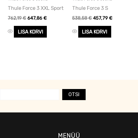
Thule Force 3 XXL Sport
Thule Force 3 S
762,19
€
647,86
€
538,58
€
457,79
€
LISA KORVI
LISA KORVI
OTSI
MENÜÜ