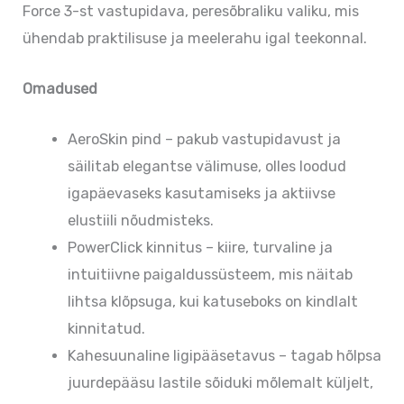
Force 3-st vastupidava, peresõbraliku valiku, mis
ühendab praktilisuse ja meelerahu igal teekonnal.
Omadused
AeroSkin pind – pakub vastupidavust ja
säilitab elegantse välimuse, olles loodud
igapäevaseks kasutamiseks ja aktiivse
elustiili nõudmisteks.
PowerClick kinnitus – kiire, turvaline ja
intuitiivne paigaldussüsteem, mis näitab
lihtsa klõpsuga, kui katuseboks on kindlalt
kinnitatud.
Kahesuunaline ligipääsetavus – tagab hõlpsa
juurdepääsu lastile sõiduki mõlemalt küljelt,