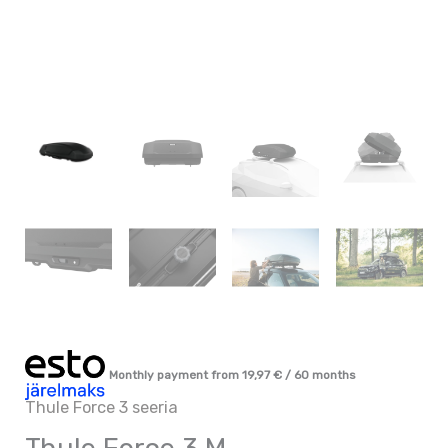
Monthly payment from
19,97
€
/ 60 months
Thule Force 3 seeria