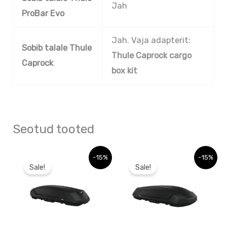
Jah
ProBar Evo
Jah. Vaja adapterit:
Sobib talale Thule
Thule Caprock cargo
Caprock
box kit
Seotud tooted
Algne
Praegune
Algne
Praegune
-15%
-15%
hind
hind
hind
hind
Sale!
Sale!
oli:
on:
oli:
on:
599,56 €.
599,56 €.
813,02 €.
813,02 €.