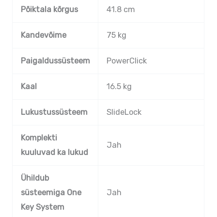
Põiktala kõrgus
41.8 cm
Kandevõime
75 kg
Paigaldussüsteem
PowerClick
Kaal
16.5 kg
Lukustussüsteem
SlideLock
Komplekti
Jah
kuuluvad ka lukud
Ühildub
süsteemiga One
Jah
Key System