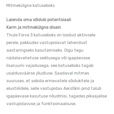
Mitmekülgne katuseboks
Laienda oma sõiduki potentsiaali
Karm ja mitmekülgne disain
Thule Force 3 katuseboks on loodud aktiivsele
perele, pakkudes vastupidavat lahendust
aastaringseks kasutamiseks. Olgu tegu
nädalavahetuse seiklusega või igapäevase
lisaruumi vajadusega, see katuseboks tagab
usaldusväärse jõudluse. Saadaval mitmes
suuruses, et sobida erinevatele sõidukitele ja
elustiilidele, selle vastupidav AeroSkin pind talub
igapäevase kasutuse nõudmisi, tagades pikaajalise
vastupidavuse ja funktsionaalsuse.