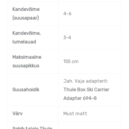
Kandevõime
4-6
(suusapaar)
Kandevõime,
3-4
lumelauad
Maksimaalne
155 cm
suusapikkus
Jah. Vaja adapterit:
Suusahoidik
Thule Box Ski Carrier
Adapter 694-8
Värv
Must matt
Sobib talale Thule