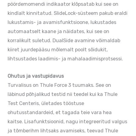
pöördemomendi indikaator klõpsatab kui see on
kindlalt kinnitatud. SlideLock-süsteem pakub eraldi
lukustamis- ja avamisfunktsioone, lukustades
automaatselt kaane ja näidates, kui see on
korralikult suletud. DualSide avamine võimaldab
kiiret juurdepääsu mõlemalt poolt sõidukit,
lihtsustades laadimis- ja mahalaadimisprotsessi.
Ohutus ja vastupidavus
Turvalisus on Thule Force 3 tuumaks. See on
läbinud põhjalikud testid nii teedel kui ka Thule
Test Centeris, ületades tööstuse
ohutusstandardeid, et tagada teie vara hea
kaitse. Lisafunktsioonid, nagu integreeritud valgus
ja tõmberihm lihtsaks avamiseks, teevad Thule