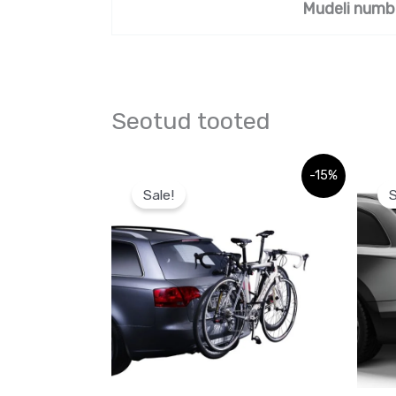
Mudeli numb
Seotud tooted
Algne
Praegune
-15%
hind
hind
Sale!
S
oli:
on:
114,24 €.
114,24 €.