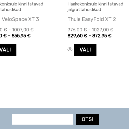
tootelehel.
tootelehel.
konksule kinnitatavad
Haakekonksule kinnitatavad
ttahoidikud
jalgrattahoidikud
e VeloSpace XT 3
Thule EasyFold XT 2
00
€
–
1007,00
€
976,00
€
–
1027,00
€
60
€
–
855,95
€
829,60
€
–
872,95
€
VALI
VALI
OTSI