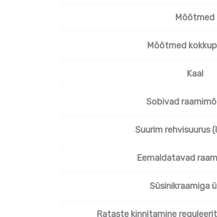
Mõõtmed
Mõõtmed kokkup
Kaal
Sobivad raamim
Suurim rehvisuurus 
Eemaldatavad raam
Süsinikraamiga ü
Rataste kinnitamine reguleerit