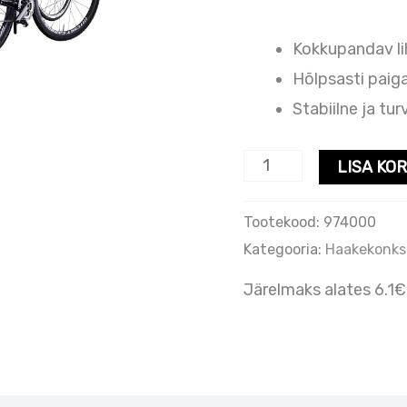
Kokkupandav li
Hõlpsasti paig
Stabiilne ja tur
LISA KOR
Tootekood:
974000
Kategooria:
Haakekonksu
Järelmaks alates 6.1€