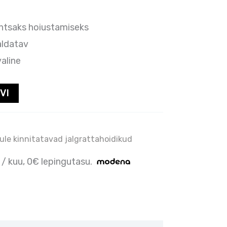
htsaks hoiustamiseks
aldatav
valine
VI
le kinnitatavad jalgrattahoidikud
 / kuu, 0€ lepingutasu.