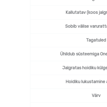
Kallutatav (koos jalg
Sobib välise varuratt
Tagatuled
Ühildub süsteemiga On
Jalgratas hoidiku külg
Hoidiku lukustamine 
Värv