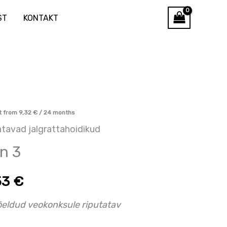
ST
KONTAKT
gune
t from
9,32
€
/ 24 months
atavad jalgrattahoidikud
n 3
53
€
8 €.
õeldud veokonksule riputatav