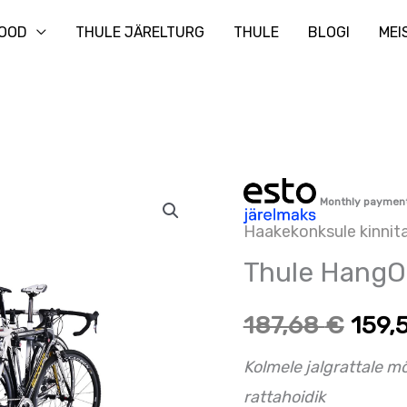
Otsi
OOD
THULE JÄRELTURG
THULE
BLOGI
MEI
Thule
Algne
Prae
Monthly paymen
HangOn
Haakekonksule kinnit
hind
hind
3
Thule HangO
kogus
oli:
on:
187,68
€
159,
187,68 €.
187,6
Kolmele jalgrattale m
rattahoidik