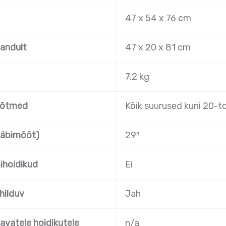
47 x 54 x 76 cm
andult
47 x 20 x 81 cm
7.2 kg
õõtmed
Kõik suurused kuni 20-tol
(läbimõõt)
29″
ihoidikud
Ei
hilduv
Jah
avatele hoidikutele
n/a