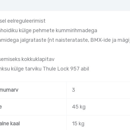
sel eelreguleerimist
ttahoidiku külge pehmete kummirihmadega
idega jalgrataste (nt naisterataste, BMX-ide ja mägij
semiseks kokkuklapitav
ksu külge tarviku Thule Lock 957 abil
imumarv
3
e
45 kg
lne kaal
15 kg