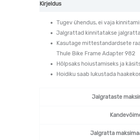
Kirjeldus
Lisainfo
Tugev ühendus, ei vaja kinnitami
Jalgrattad kinnitatakse jalgra
Kasutage mittestandardsete raam
Thule Bike Frame Adapter 982
Hõlpsaks hoiustamiseks ja käsit
Hoidiku saab lukustada haakekon
Jalgrataste maks
Kandevõim
Jalgratta maksimaa