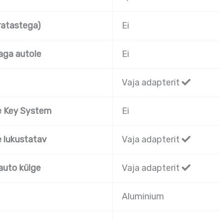
ratastega)
Ei
aga autole
Ei
Vaja adapterit
e Key System
Ei
e lukustatav
Vaja adapterit
auto külge
Vaja adapterit
Aluminium