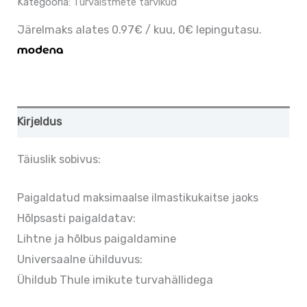
Kategooria:
Turvaistmete tarvikud
Järelmaks alates 0.97€ / kuu, 0€ lepingutasu.
Kirjeldus
Täiuslik sobivus:
Paigaldatud maksimaalse ilmastikukaitse jaoks
Hõlpsasti paigaldatav:
Lihtne ja hõlbus paigaldamine
Universaalne ühilduvus:
Ühildub Thule imikute turvahällidega