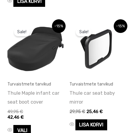
LISA KORVI
Algne
Praegune
Sellel
-15%
-15%
hind
hind
Sale!
Sale!
tootel
oli:
on:
29,95 €.
29,95 €.
on
mitu
varianti.
Valikuid
saab
Turvaistmete tarvikud
Turvaistmete tarvikud
teha
Thule Maple infant car
Thule car seat baby
tootelehel.
seat boot cover
mirror
49,95
€
29,95
€
25,46
€
42,46
€
LISA KORVI
VALI