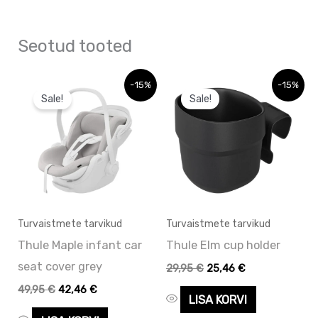
Seotud tooted
Algne
Praegune
Algne
Praegune
-15%
-15%
hind
hind
hind
hind
Sale!
Sale!
oli:
on:
oli:
on:
49,95 €.
49,95 €.
29,95 €.
29,95 €.
Turvaistmete tarvikud
Turvaistmete tarvikud
Thule Maple infant car
Thule Elm cup holder
seat cover grey
29,95
€
25,46
€
49,95
€
42,46
€
LISA KORVI