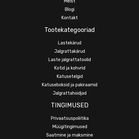
Meist
Blogi
Kontakt
Tootekategooriad
Lastekärud
Jalgrattakärud
Laste jalgrattatoolid
Kotid ja kohvrid
Katusetelgid
Katuseboksid ja pakiraamid
Jalgrattahoidjad
TINGIMUSED
Privaatsuspoliitika
Müügitingimused
Saatmine ja maksmine