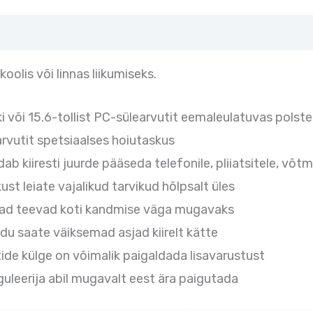
oolis või linnas liikumiseks.
i või 15.6-tollist PC-sülearvutit eemaleulatuvas polst
arvutit spetsiaalses hoiutaskus
b kiiresti juurde pääseda telefonile, pliiatsitele, võt
t leiate vajalikud tarvikud hõlpsalt üles
hmad teevad koti kandmise väga mugavaks
du saate väiksemad asjad kiirelt kätte
tide külge on võimalik paigaldada lisavarustust
guleerija abil mugavalt eest ära paigutada