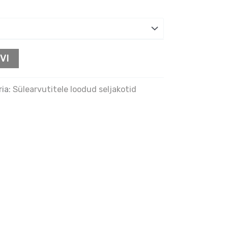
VI
ria:
Sülearvutitele loodud seljakotid