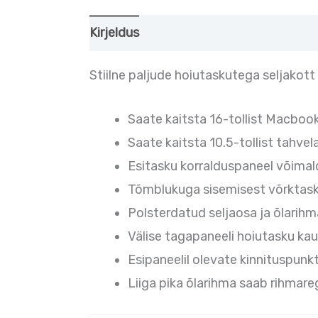
Kirjeldus
Lisainfo
Stiilne paljude hoiutaskutega seljakott k
Saate kaitsta 16-tollist Macbook
Saate kaitsta 10.5-tollist tahvel
Esitasku korralduspaneel võimalda
Tõmblukuga sisemisest võrktaskus
Polsterdatud seljaosa ja õlari
Välise tagapaneeli hoiutasku kau
Esipaneelil olevate kinnituspunk
Liiga pika õlarihma saab rihmare