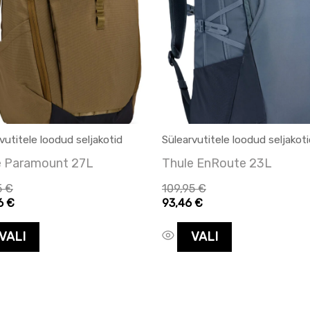
on
on
mitu
mitu
varianti.
varianti.
Valikuid
Valikuid
saab
saab
teha
teha
tootelehel.
tootelehel.
vutitele loodud seljakotid
Sülearvutitele loodud seljakot
e Paramount 27L
Thule EnRoute 23L
5
€
109,95
€
96
€
93,46
€
VALI
VALI