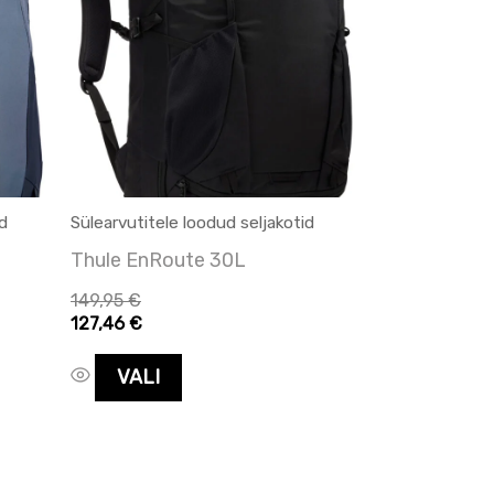
on
mitu
varianti.
Valikuid
saab
teha
tootelehel.
id
Sülearvutitele loodud seljakotid
Thule EnRoute 30L
149,95
€
127,46
€
VALI