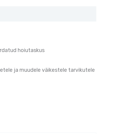
erdatud hoiutaskus
metele ja muudele väikestele tarvikutele