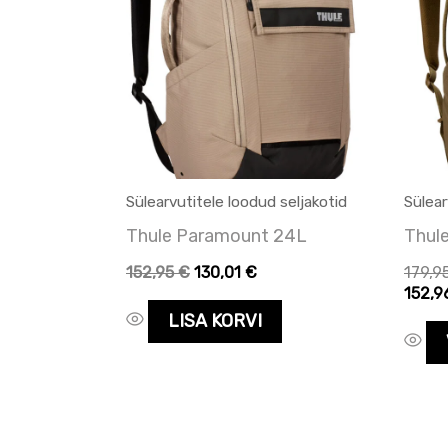
Sülearvutitele loodud seljakotid
Sülear
Thule Paramount 24L
Thul
152,95
€
130,01
€
179,9
152,
LISA KORVI