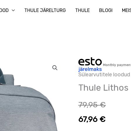
Otsi
OOD
THULE JÄRELTURG
THULE
BLOGI
MEI
Thule
Monthly paymen
Lithos
Sülearvutitele loodud 
Backpack
Thule Lithos
20L
kogus
79,95
€
67,96
€