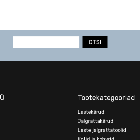
OTSI
Ü
Tootekategooriad
Lastekärud
Jalgrattakärud
Laste jalgrattatoolid
Kotid ja kohvrid