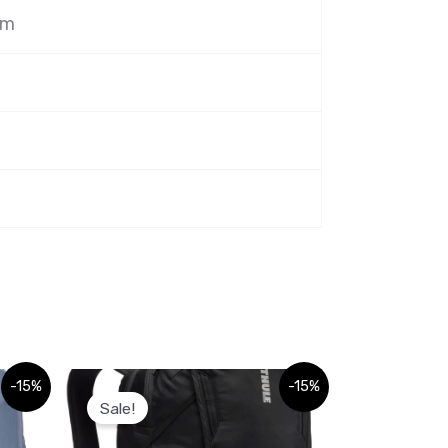
cm
m
Sellel
-15%
-15%
Sale!
tootel