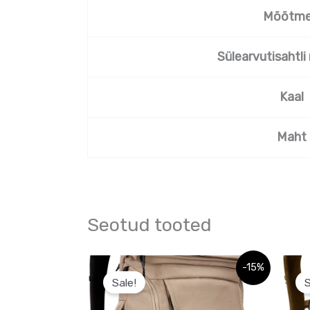
Mõõtm
Sülearvutisahtl
Kaal
Maht
Seotud tooted
Algne
Praegune
-15%
hind
hind
Sale!
S
oli:
on:
152,95 €.
152,95 €.