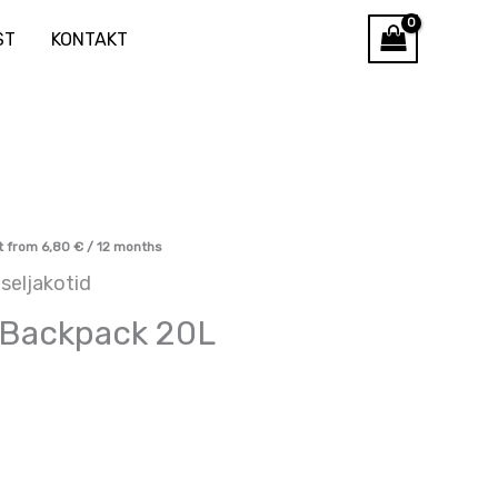
ST
KONTAKT
t from
6,80
€
/ 12 months
seljakotid
 Backpack 20L