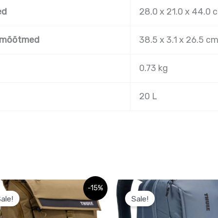
ed
28.0 x 21.0 x 44.0 
i mõõtmed
38.5 x 3.1 x 26.5 c
0.73 kg
20 L
Sellel
Sellel
-15%
ale!
Sale!
tootel
tootel