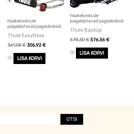
Haakekonksule
Haakekonksule
paigaldatavad pagasiboksid
paigaldatavad pagasiboksid
Thule BackUp
Thule EasyBase
678,30
€
576,56
€
361,08
€
306,92
€
LISA KORVI
LISA KORVI
OTSI