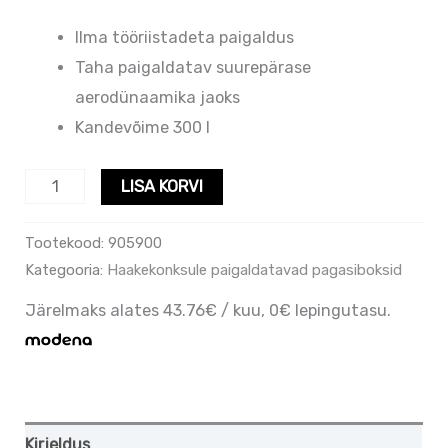
Ilma tööriistadeta paigaldus
Taha paigaldatav suurepärase
aerodünaamika jaoks
Kandevõime 300 l
LISA KORVI
Tootekood:
905900
Kategooria:
Haakekonksule paigaldatavad pagasiboksid
Järelmaks alates 43.76€ / kuu, 0€ lepingutasu.
Kirjeldus