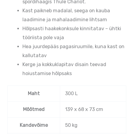
spordihaagis Thule Chariot.
Kast paikneb madalal, seega on kauba
laadimine ja mahalaadimine lihtsam
Hõlpsasti haakekonksule kinnitatav – ühtki
tööriista pole vaja
Hea juurdepääs pagasiruumile, kuna kast on
kallutatav
Kerge ja kokkuklapitav disain teevad
hoiustamise hõlpsaks
Maht
300 L
Mõõtmed
139 x 68 x 73 cm
Kandevõime
50 kg