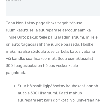
Lisainfo
Taha kinnitatav pagasiboks tagab tõhusa
ruumikasutuse ja suurepärase aerodünaamika
Thule Onto pakub teile palju laadimisruumi, millele
on auto tagaosas lihtne juurde pääseda. Hoidke
maksimaalse sõiduulatuse tarbeks katus vabana
või kandke seal lisakoormat. Seda esmaklassilist
300 l pagasiboksi on hõlbus veokonksule
paigaldada.
Suur hõlpsalt ligipääsetav kaubakast annab
autole 300 l lisaruumi. Kasti mahub
suurepäraselt kaks golfikotti või universaalne