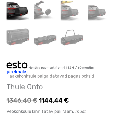
Monthly payment from
41,52
€
/ 60 months
Haakekonksule paigaldatavad pagasiboksid
Thule Onto
1346,40
€
1144,44
€
Veokonksule kinnitatav pakiraam,
must