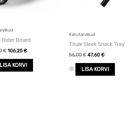
rvikud
Kärutarvikud
 Rider Board
Thule Sleek Snack Tray
00
€
106,25
€
56,00
€
47,60
€
LISA KORVI
LISA KORVI