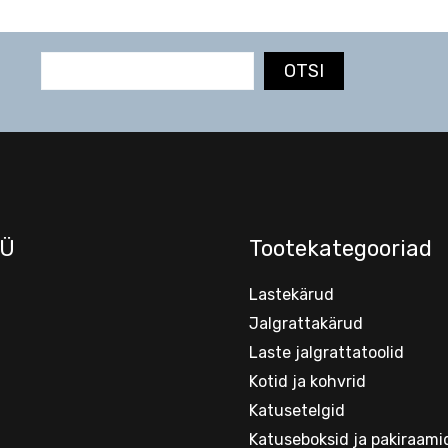
OTSI
Ü
Tootekategooriad
Lastekärud
Jalgrattakärud
Laste jalgrattatoolid
Kotid ja kohvrid
Katusetelgid
Katuseboksid ja pakiraami