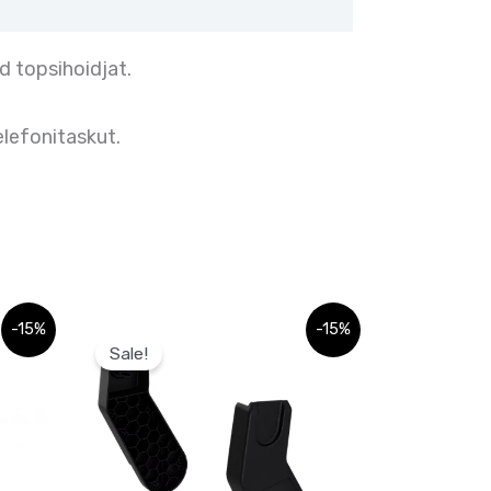
d topsihoidjat.
lefonitaskut.
Algne
Praegune
-15%
-15%
hind
hind
Sale!
oli:
on:
57,00 €.
57,00 €.