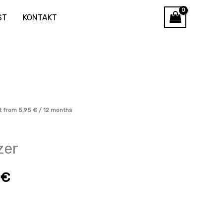
ST
KONTAKT
une
t from
5,95
€
/ 12 months
zer
€
€.