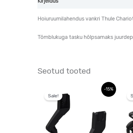
Kirjeldus
Hoiuruumilahendus vankri Thule Chariot
Tõmblukuga tasku hõlpsamaks juurdepä
Seotud tooted
Algne
Praegune
Algne
-15%
hind
hind
hind
Sale!
S
oli:
on:
oli:
57,00 €.
57,00 €.
125,0