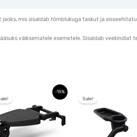
 jaoks, mis sisaldab tõmblukuga taskut ja sisseehitatu
äsuks väiksematele esemetele. Sisaldab veekindlat te
Praegune
Algne
Praegune
-15%
hind
hind
hind
ale!
Sale!
on:
oli:
on:
0 €.
125,00 €.
56,00 €.
56,00 €.