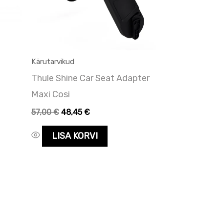
Kärutarvikud
Thule Shine Car Seat Adapter
Maxi Cosi
57,00
€
48,45
€
LISA KORVI