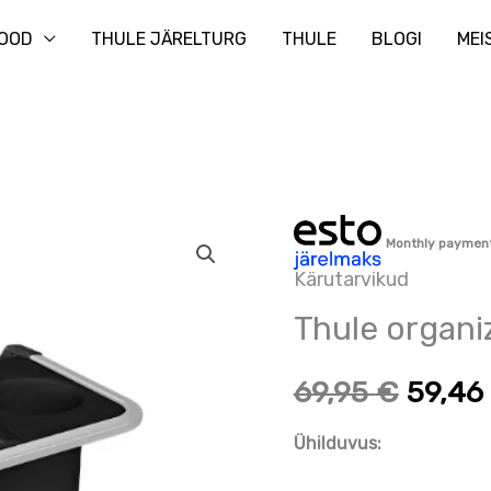
Otsi
OOD
THULE JÄRELTURG
THULE
BLOGI
MEI
Thule
Algne
Praeg
Monthly paymen
organizer
Kärutarvikud
hind
hind
kogus
Thule organi
oli:
on:
69,95
€
59,46
69,95 €.
69,95 
Ühilduvus: