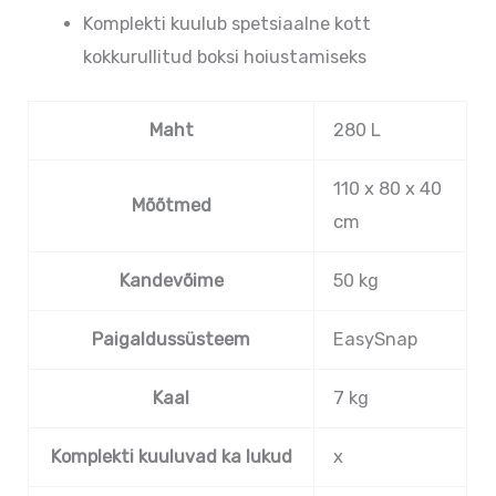
Komplekti kuulub spetsiaalne kott
kokkurullitud boksi hoiustamiseks
Maht
280 L
110 x 80 x 40
Mõõtmed
cm
Kandevõime
50 kg
Paigaldussüsteem
EasySnap
Kaal
7 kg
Komplekti kuuluvad ka lukud
x