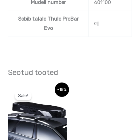
Mudeli number
601100
Sobib talale Thule ProBar
예
Evo
Seotud tooted
Algne
Praegune
-15%
hind
hind
Sale!
oli:
on:
488,58 €.
488,58 €.