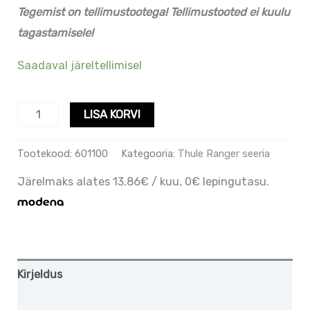
Tegemist on tellimustootega! Tellimustooted ei kuulu
tagastamisele!
Saadaval järeltellimisel
LISA KORVI
Tootekood:
601100
Kategooria:
Thule Ranger seeria
Järelmaks alates 13.86€ / kuu, 0€ lepingutasu.
Kirjeldus
Lisainfo