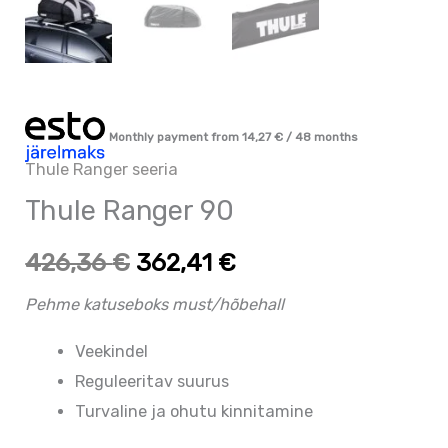
Monthly payment from
14,27
€
/ 48 months
Thule Ranger seeria
Thule Ranger 90
426,36
€
362,41
€
Pehme katuseboks must/hõbehall
Veekindel
Reguleeritav suurus
Turvaline ja ohutu kinnitamine