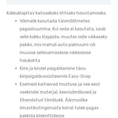
Kokkuklapitav katuseboks lihtsaks hoiustamiseks.
Võimalik kasutada täismõõtmetes
pagasiruumina. Kui seda ei kasutata, saab
selle kokku klappida, muutes selle väikeseks
pakiks, mis mahub auto pakiruumi või
muusse sellesarnasesse väikesesse
hoiukohta
Kiire ja kindel paigaldamine tänu
kiirpaigaldussüsteemile Easy-Snap
Esemeid kaitsevad mustuse ja vee eest
veekindel materjal, keevisõmblused ja
tihendatud tõmblukk. Äärmuslike
ilmastikutingimuste korral tuleb pagas
pakkida kilekottidesse