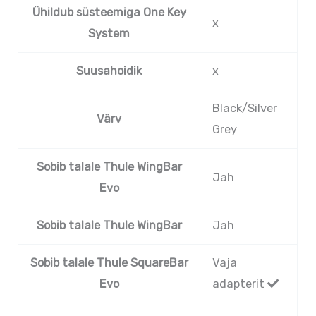
Ühildub süsteemiga One Key
x
System
Suusahoidik
x
Black/Silver
Värv
Grey
Sobib talale Thule WingBar
Jah
Evo
Sobib talale Thule WingBar
Jah
Sobib talale Thule SquareBar
Vaja
Evo
adapterit