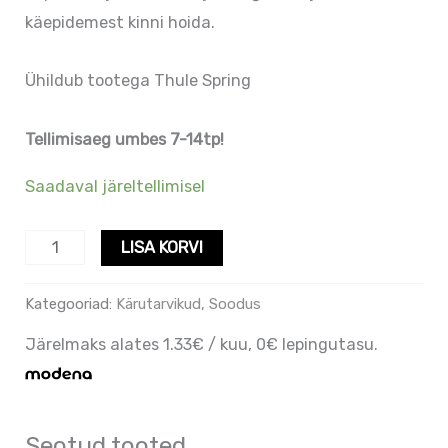
käepidemest kinni hoida.
Ühildub tootega Thule Spring
Tellimisaeg umbes 7-14tp!
Saadaval järeltellimisel
LISA KORVI
Kategooriad:
Kärutarvikud
,
Soodus
Järelmaks alates 1.33€ / kuu, 0€ lepingutasu.
Seotud tooted