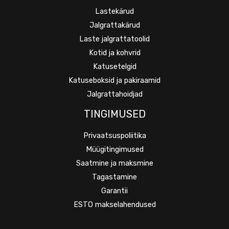
Lastekärud
Jalgrattakärud
Laste jalgrattatoolid
Kotid ja kohvrid
Katusetelgid
Katuseboksid ja pakiraamid
Jalgrattahoidjad
TINGIMUSED
Privaatsuspoliitika
Müügitingimused
Saatmine ja maksmine
Tagastamine
Garantii
ESTO makselahendused