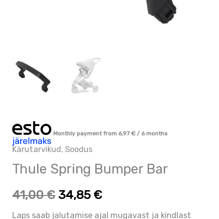
Monthly payment from
6,97
€
/ 6 months
Kärutarvikud
,
Soodus
Thule Spring Bumper Bar
41,00
€
34,85
€
Laps saab jalutamise ajal mugavast ja kindlast