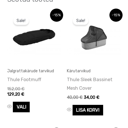
Algne
Praegune
Sellel
-15%
-15%
hind
hind
Sale!
Sale!
tootel
oli:
on:
40,00 €.
40,00 €.
on
mitu
varianti.
Valikuid
saab
Jalgrattakärude tarvikud
Kärutarvikud
teha
Thule Footmuff
Thule Sleek Bassinet
tootelehel.
Mesh Cover
152,00
€
129,20
€
40,00
€
34,00
€
VALI
LISA KORVI