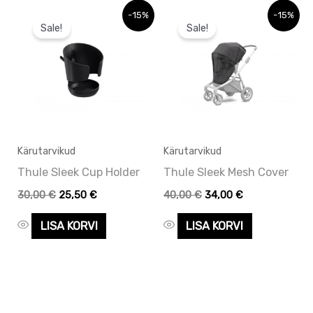
Algne
Praegune
Algne
Praegune
-15%
-15%
hind
hind
hind
hind
Sale!
Sale!
oli:
on:
oli:
on:
30,00 €.
30,00 €.
40,00 €.
40,00 €.
Kärutarvikud
Kärutarvikud
Thule Sleek Cup Holder
Thule Sleek Mesh Cover
30,00
€
25,50
€
40,00
€
34,00
€
LISA KORVI
LISA KORVI