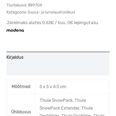
Tootekood:
889704
Kategooria:
Suusa- ja lumelauahoidikud
Järelmaks alates 0.63€ / kuu, 0€ lepingutasu.
Kirjeldus
Lisainfo
Mõõtmed
5 x 5 x 4.5 cm
Thule SnowPack, Thule
SnowPack Extender, Thule
Ühilduvus
DockGlide, Thule DockGrip, Thule