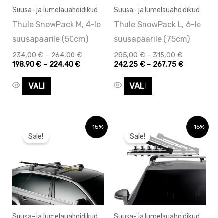
saab
saab
Suusa- ja lumelauahoidikud
Suusa- ja lumelauahoidikud
teha
teha
Thule SnowPack M, 4-le
Thule SnowPack L, 6-le
tootelehel.
tootelehel.
suusapaarile (50cm)
suusapaarile (75cm)
234,00
€
–
264,00
€
285,00
€
–
315,00
€
198,90
€
–
224,40
€
242,25
€
–
267,75
€
VALI
VALI
Algne
Praegune
Hinnavahem
Hinnavahe
Sellel
-15%
-15%
hind
hind
284,75 €
335,00 €
Sale!
Sale!
tootel
oli:
on:
kuni
kuni
74,46 €.
74,46 €.
311,10 €
366,00 €
on
mitu
varianti.
Valikuid
saab
Suusa- ja lumelauahoidikud
Suusa- ja lumelauahoidikud