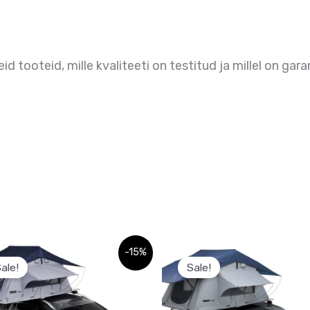
 tooteid, mille kvaliteeti on testitud ja millel on gara
Sellel
Sellel
-15%
ale!
Sale!
tootel
tootel
on
on