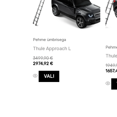
mitu
varianti.
Valikuid
saab
teha
Pehme ümbrisega
tootelehel.
Pehme
Thule Approach L
Thule
3499,90
€
2974,92
€
1949
1657
VALI