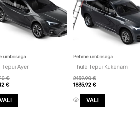
mitu
mitu
varianti.
varianti.
Valikuid
Valikuid
saab
saab
teha
teha
tootelehel.
tootelehel.
 ümbrisega
Pehme ümbrisega
 Tepui Ayer
Thule Tepui Kukenam
,90
€
2159,90
€
,42
€
1835,92
€
VALI
VALI