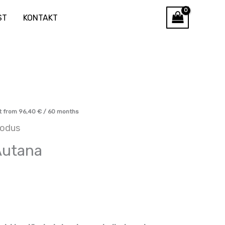
ST
KONTAKT
t from
96,40
€
/ 60 months
odus
Autana