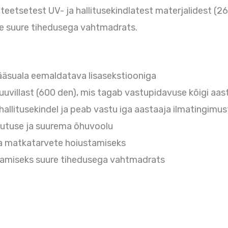
teetsetest UV- ja hallitusekindlatest materjalidest (26
e suure tihedusega vahtmadrats.
ääsuala eemaldatava lisasekstiooniga
uvillast (600 den), mis tagab vastupidavuse kõigi aa
hallitusekindel ja peab vastu iga aastaaja ilmatingimus
hutuse ja suurema õhuvoolu
 ja matkatarvete hoiustamiseks
gamiseks suure tihedusega vahtmadrats