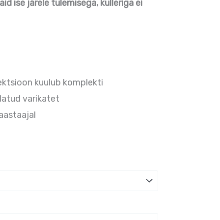
d ise järele tulemisega, kulleriga ei
ektsioon kuulub komplekti
datud varikatet
aastaajal