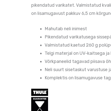
pikendatud varikatet. Valmistatud kvali
on lisamugavust pakkuv 6,5 cm kõrgun
Mahutab neli inimest
Pikendatud varikatusega sissep
Valmistatud kaetud 260 g polüpu
Telgi materjal on UV-kaitsega ja 
Võrkpaneelid tagavad piisava õ
Neli suurt sisetaskut varustuse
Komplektis on lisamugavuse ta