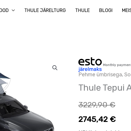
Otsi
OOD
THULE JÄRELTURG
THULE
BLOGI
MEI
Thule
Monthly paymen
Tepui
Pehme ümbrisega
,
So
Autana
Thule Tepui 
kogus
3229,90
€
2745,42
€