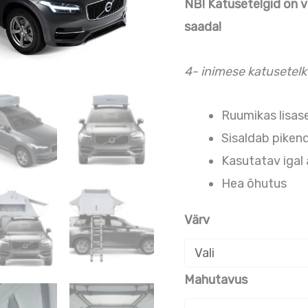
NB! Katusetelgid on vai
saada!
4- inimese katusetelk
Ruumikas lisas
Sisaldab piken
Kasutatav igal 
Hea õhutus
Värv
Mahutavus