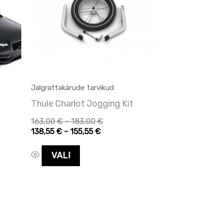
mitu
varianti.
Valikuid
saab
teha
tootelehel.
Jalgrattakärude tarvikud
Thule Chariot Jogging Kit
163,00
€
–
183,00
€
138,55
€
–
155,55
€
VALI