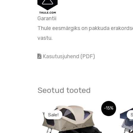
Garantii
Thule eesmärgiks on pakkuda erakordseid
vastu.
Kasutusjuhend
(PDF)
Seotud tooted
Sellel
-15%
Sale!
S
tootel
on