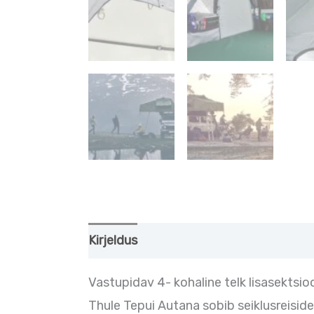
Kirjeldus
Lisainfo
Vastupidav 4- kohaline telk lisasektsio
Thule Tepui Autana sobib seiklusreisid