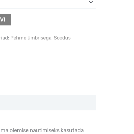
VI
riad:
Pehme ümbrisega
,
Soodus
tsema olemise nautimiseks kasutada