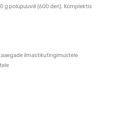
0 g polüpuuvill (600 den). Komplektis
staaegade ilmastikutingimustele
tele