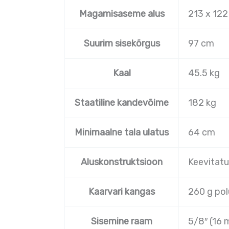
Magamisaseme alus
213 x 12
Suurim sisekõrgus
97 cm
Kaal
45.5 kg
Staatiline kandevõime
182 kg
Minimaalne tala ulatus
64 cm
Aluskonstruktsioon
Keevitatu
Kaarvari kangas
260 g pol
Sisemine raam
5/8″ (16 