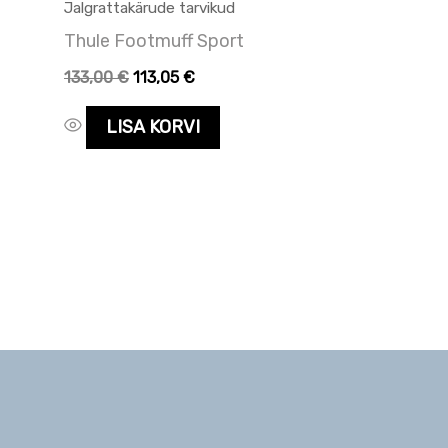
Jalgrattakärude tarvikud
Thule Footmuff Sport
133,00
€
113,05
€
LISA KORVI