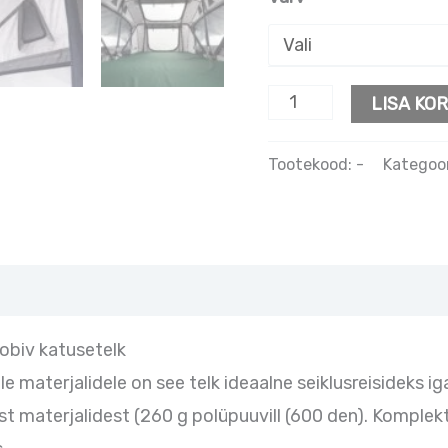
LISA KOR
Tootekood:
-
Kategoo
sobiv katusetelk
e materjalidele on see telk ideaalne seiklusreisideks ig
test materjalidest (260 g polüpuuvill (600 den). Komple