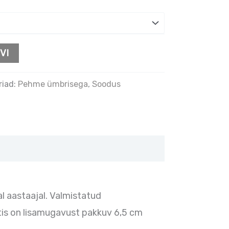
VI
riad:
Pehme ümbrisega
,
Soodus
al aastaajal. Valmistatud
ktis on lisamugavust pakkuv 6,5 cm