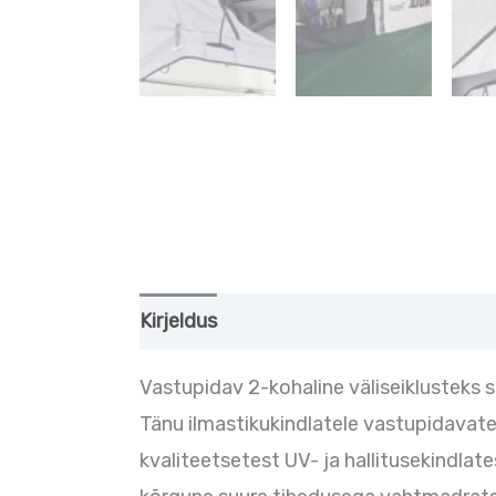
Kirjeldus
Lisainfo
Vastupidav 2-kohaline väliseiklusteks 
Tänu ilmastikukindlatele vastupidavatel
kvaliteetsetest UV- ja hallitusekindla