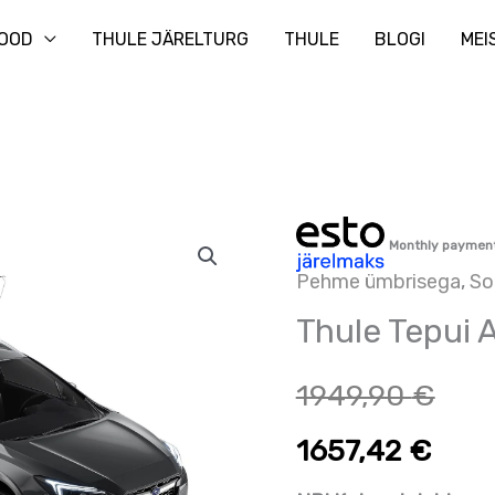
Otsi
OOD
THULE JÄRELTURG
THULE
BLOGI
MEI
Thule
Monthly paymen
Tepui
Pehme ümbrisega
,
So
Ayer
Thule Tepui 
kogus
1949,90
€
1657,42
€