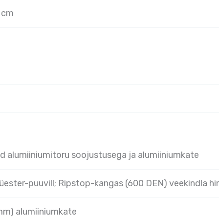
2 cm
d alumiiniumitoru soojustusega ja alumiiniumkate
üester-puuvill; Ripstop-kangas (600 DEN) veekindla hin
mm) alumiiniumkate