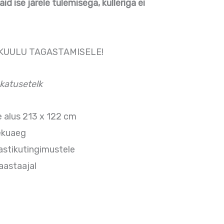
d ise järele tulemisega, kulleriga ei
 KUULU TAGASTAMISELE!
katusetelk
alus 213 x 122 cm
ekuaeg
astikutingimustele
aastaajal