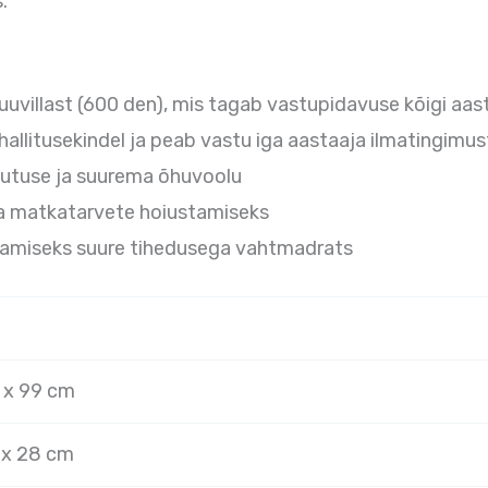
.
uvillast (600 den), mis tagab vastupidavuse kõigi aa
hallitusekindel ja peab vastu iga aastaaja ilmatingimus
hutuse ja suurema õhuvoolu
 ja matkatarvete hoiustamiseks
gamiseks suure tihedusega vahtmadrats
 x 99 cm
 x 28 cm