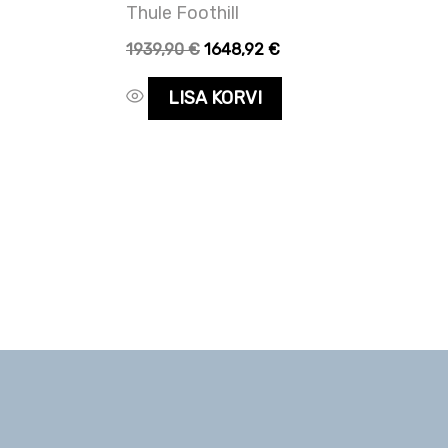
Thule Foothill
1939,90
€
1648,92
€
LISA KORVI