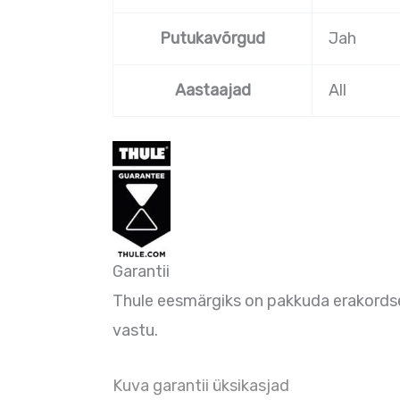
Putukavõrgud
Jah
Aastaajad
All
Garantii
Thule eesmärgiks on pakkuda erakordseid
vastu.
Kuva garantii üksikasjad