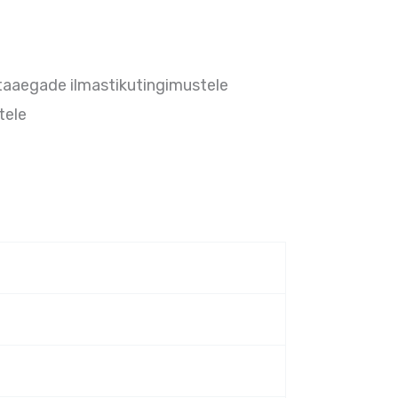
staaegade ilmastikutingimustele
tele