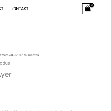
ST
KONTAKT
t from
60,09
€
/ 60 months
odus
Ayer