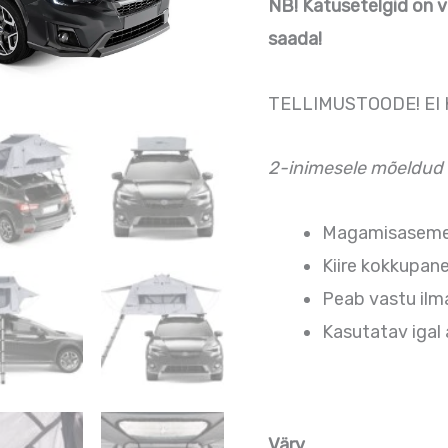
NB! Katusetelgid on vai
saada!
TELLIMUSTOODE! EI
2-inimesele mõeldud 
Magamisaseme 
Kiire kokkupan
Peab vastu ilm
Kasutatav igal 
Värv