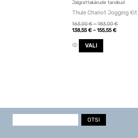
tootelehel.
Jalgrattakärude tarvikud
Thule Chariot Jogging Kit
163,00
€
–
183,00
€
138,55
€
–
155,55
€
VALI
OTSI