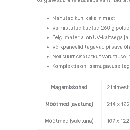
kõrgune suure tihedusega vahtmadrats
Mahutab kuni kaks inimest
Valmistatud kaetud 260 g polüpu
Telgi materjal on UV-kaitsega ja 
Võrkpaneelid tagavad piisava õ
Neli suurt sisetaskut varustuse
Komplektis on lisamugavuse ta
Magamiskohad
2 inimest
Mõõtmed (avatuna)
214 x 122
Mõõtmed (suletuna)
107 x 122