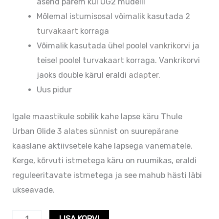
asend parem kui UG2 mudelil
Mõlemal istumisosal võimalik kasutada 2
turvakaart
korraga
Võimalik kasutada ühel poolel
vankrikorvi
ja
teisel poolel turvakaart korraga. Vankrikorvi
jaoks double kärul eraldi
adapter
.
Uus pidur
Igale maastikule sobilik kahe lapse käru Thule
Urban Glide 3 alates sünnist on suurepärane
kaaslane aktiivsetele kahe lapsega vanematele.
Kerge, kõrvuti istmetega käru on ruumikas, eraldi
reguleeritavate istmetega ja see mahub hästi läbi
ukseavade.
LISA KORVI