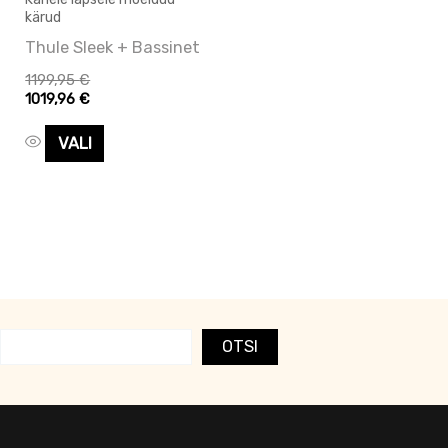
teha
kärud
tootelehel.
Thule Sleek + Bassinet
1199,95
€
1019,96
€
VALI
OTSI