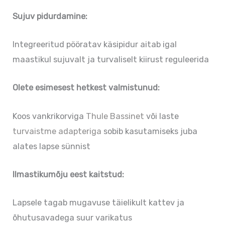
Sujuv pidurdamine:
Integreeritud pööratav käsipidur aitab igal
maastikul sujuvalt ja turvaliselt kiirust reguleerida
Olete esimesest hetkest valmistunud:
Koos vankrikorviga
Thule Bassinet
või laste
turvaistme adapteriga
sobib kasutamiseks juba
alates lapse sünnist
Ilmastikumõju eest kaitstud:
Lapsele tagab mugavuse täielikult kattev ja
õhutusavadega suur varikatus