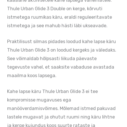
kaaslane aktiivsetele kahe lapsega vanematele.
Thule Urban Glide 3 Double on kerge, kõrvuti
istmetega ruumikas käru, eraldi reguleeritavate
istmetega ja see mahub hästi läbi ukseavade.
Praktilisust silmas pidades loodud kahe lapse käru
Thule Urban Glide 3 on loodud kergeks ja väledaks.
See võimaldab hõlpsasti liikuda päevaste
tegevuste vahel, et saaksite vabaduse avastada
maailma koos lapsega.
Kahe lapse käru Thule Urban Glide 3 ei tee
kompromisse mugavuses ega
manööverdamisvõimes. Mõlemad istmed pakuvad
lastele mugavat ja ohutut ruumi ning käru lihtne
ja kerge kujundus koos suurte rataste ja