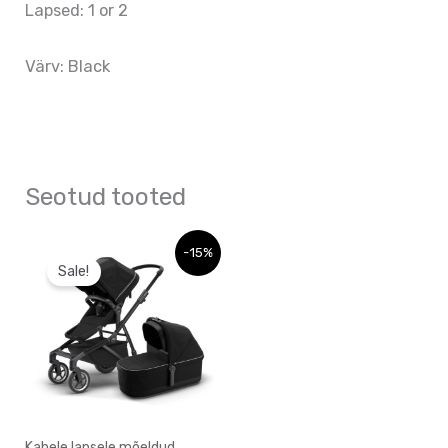
Lapsed: 1 or 2
Värv: Black
Seotud tooted
Sellel
-15%
Sale!
tootel
on
mitu
varianti.
Valikuid
saab
Kahele lapsele mõeldud