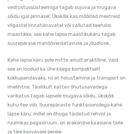
vedrustussüsteemiga tagab sujuva ja mugava
sõidu igal pinnasel. Ükskõik kas mõõdad meetreid
vilgastel linnatänavatel või vallutad keerulisi
maastikke, see kahe lapse maastikukäru tagab
suurepärase manööverdatavuse ja jõudluse.
Kahe lapse käru pole mitte ainult praktiline, vaid
see on loodud ka ühe käega kompaktselt
kokkupandavaks, nii et hoiustamine ja transport on
imelihtne. Täielikult kattev õhutusavadega
varikatus tagab lapsele mugava sõidu, ükskõik
kuhu tee viib. Suurepäraste funktsioonidega kahe
lapse käru, millel on õhuga täidetud rehvid ja
ruumikas pagasiruum, on erakordne kaaslane teile
ja teie kasvavale perele.