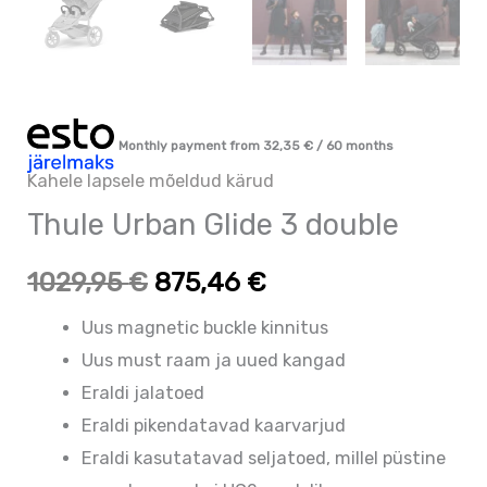
Monthly payment from
32,35
€
/ 60 months
Kahele lapsele mõeldud kärud
Thule Urban Glide 3 double
1029,95
€
875,46
€
Uus magnetic buckle kinnitus
Uus must raam ja uued kangad
Eraldi jalatoed
Eraldi pikendatavad kaarvarjud
Eraldi kasutatavad seljatoed, millel püstine