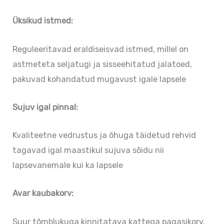
Üksikud istmed:
Reguleeritavad eraldiseisvad istmed, millel on
astmeteta seljatugi ja sisseehitatud jalatoed,
pakuvad kohandatud mugavust igale lapsele
Sujuv igal pinnal:
Kvaliteetne vedrustus ja õhuga täidetud rehvid
tagavad igal maastikul sujuva sõidu nii
lapsevanemale kui ka lapsele
Avar kaubakorv:
Suur tõmblukuga kinnitatava kattega pagasikorv,