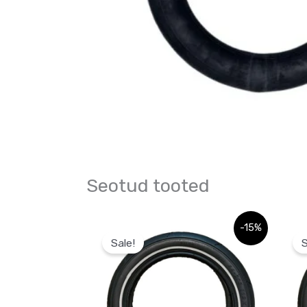
Seotud tooted
Algne
Praegune
Algne
-15%
hind
hind
hind
Sale!
S
oli:
on:
oli:
49,99 €.
49,99 €.
29,99