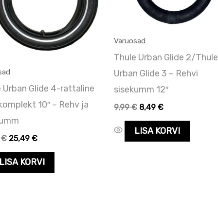
Varuosad
Thule Urban Glide 2/Thule
sad
Urban Glide 3 – Rehvi
 Urban Glide 4-rattaline
sisekumm 12″
komplekt 10″ – Rehv ja
9,99
€
8,49
€
kumm
LISA KORVI
9
€
25,49
€
LISA KORVI