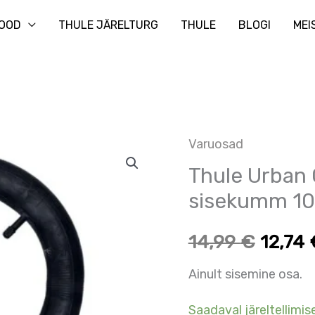
Otsi
OOD
THULE JÄRELTURG
THULE
BLOGI
MEI
Varuosad
Thule
Algne
Praeg
Thule Urban 
Urban
hind
hind
Glide
sisekumm 10
4-
oli:
on:
14,99
€
12,74
wheel
14,99 €.
14,99 
–
Ainult sisemine osa.
Rehvi
Saadaval järeltellimise
sisekumm