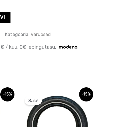
VI
Kategooria:
Varuosad
9€ / kuu, 0€ lepingutasu.
Algne
Praegune
-15%
-15%
hind
hind
Sale!
oli:
on:
49,99 €.
49,99 €.