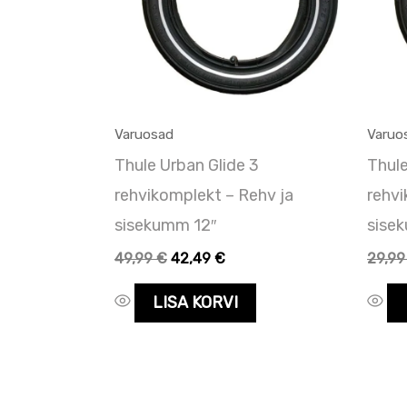
Varuosad
Varuo
Thule Urban Glide 3
Thule
rehvikomplekt – Rehv ja
rehvi
sisekumm 12″
sise
49,99
€
42,49
€
29,9
LISA KORVI