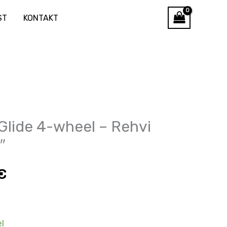
ST
KONTAKT
une
Glide 4-wheel – Rehvi
″
€
€.
l