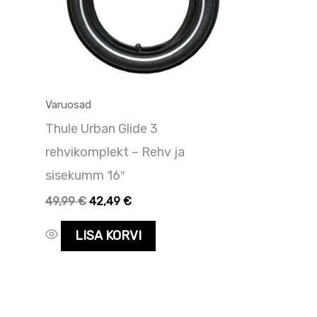
Varuosad
Thule Urban Glide 3
rehvikomplekt – Rehv ja
sisekumm 16″
49,99
€
42,49
€
LISA KORVI