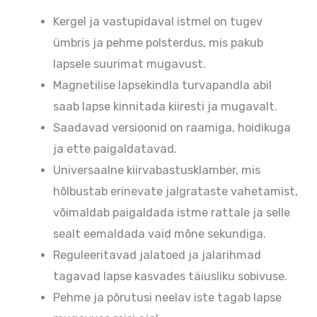
Kergel ja vastupidaval istmel on tugev
ümbris ja pehme polsterdus, mis pakub
lapsele suurimat mugavust.
Magnetilise lapsekindla turvapandla abil
saab lapse kinnitada kiiresti ja mugavalt.
Saadavad versioonid on raamiga, hoidikuga
ja ette paigaldatavad.
Universaalne kiirvabastusklamber, mis
hõlbustab erinevate jalgrataste vahetamist,
võimaldab paigaldada istme rattale ja selle
sealt eemaldada vaid mõne sekundiga.
Reguleeritavad jalatoed ja jalarihmad
tagavad lapse kasvades täiusliku sobivuse.
Pehme ja põrutusi neelav iste tagab lapse