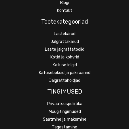
Blogi
Kontakt
Tootekategooriad
Lastekärud
Jalgrattakärud
Laste jalgrattatoolid
Kotid ja kohvrid
Katusetelgid
Katuseboksid ja pakiraamid
Jalgrattahoidjad
TINGIMUSED
Privaatsuspoliitika
Müügitingimused
Saatmine ja maksmine
Tagastamine