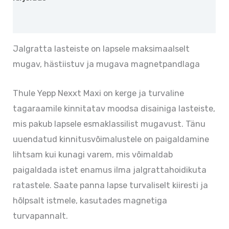
Lisainfo
Jalgratta lasteiste on lapsele maksimaalselt
mugav, hästiistuv ja mugava magnetpandlaga
Thule Yepp Nexxt Maxi on kerge ja turvaline
tagaraamile kinnitatav moodsa disainiga lasteiste,
mis pakub lapsele esmaklassilist mugavust. Tänu
uuendatud kinnitusvõimalustele on paigaldamine
lihtsam kui kunagi varem, mis võimaldab
paigaldada istet enamus ilma jalgrattahoidikuta
ratastele. Saate panna lapse turvaliselt kiiresti ja
hõlpsalt istmele, kasutades magnetiga
turvapannalt.