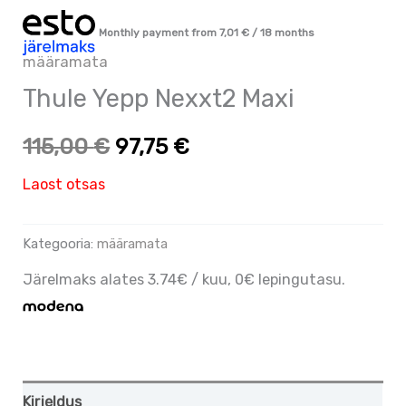
Monthly payment from
7,01
€
/ 18 months
määramata
Thule Yepp Nexxt2 Maxi
115,00
€
97,75
€
Laost otsas
Kategooria:
määramata
Järelmaks alates 3.74€ / kuu, 0€ lepingutasu.
Kirjeldus