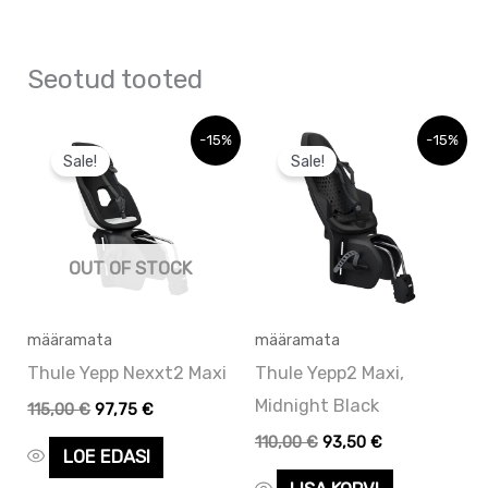
Seotud tooted
Algne
Praegune
Algne
Praegune
-15%
-15%
hind
hind
hind
hind
Sale!
Sale!
oli:
on:
oli:
on:
177,00 €.
115,00 €.
166,00 €.
110,00 €.
OUT OF STOCK
määramata
määramata
Thule Yepp Nexxt2 Maxi
Thule Yepp2 Maxi,
Midnight Black
115,00
€
97,75
€
110,00
€
93,50
€
LOE EDASI