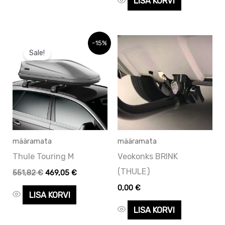
LISA KORVI
Algne
Praegune
-15%
hind
hind
Sale!
oli:
on:
551,82 €.
551,82 €.
määramata
määramata
Thule Touring M
Veokonks BRINK
(THULE)
551,82
€
469,05
€
0,00
€
LISA KORVI
LISA KORVI