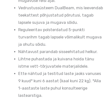
mugavuse reisi ajal.
Vedrustussüsteem DualBeam, mis leevendab
teekattest põhjustatud põrutusi, tagab
lapsele sujuva ja mugava sõidu.
Reguleeritav polsterdatud 5-punkti
turvarihm tagab lapsele võimalikult mugava
ja ohutu sõidu.
Nähtavust parandab sisseehitatud helkur.
Lihtne puhastada ja kuivana hoida tänu
istme vett-tõrjuvatele materjalidele.
Ette nähtud ja testitud laste jaoks vanuses
9 kuud* kuni 6 aastat (kaal kuni 22 kg). *Alla
1-aastaste laste puhul konsulteerige
lastearstiga.