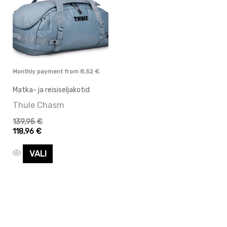
on
mitu
varianti.
Valikuid
saab
Monthly payment from
8,52
€
teha
Matka- ja reisiseljakotid
tootelehel.
Thule Chasm
139,95
€
118,96
€
VALI