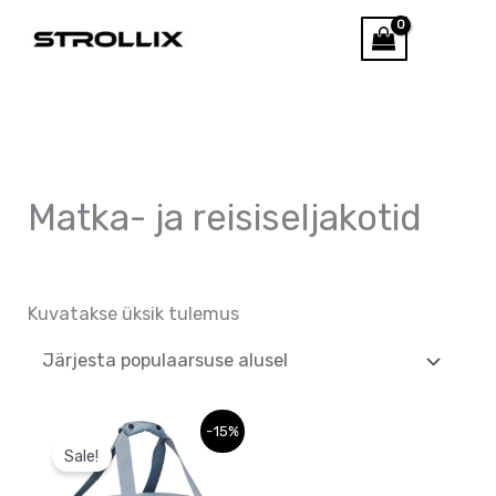
Skip
Otsi
to
content
Matka- ja reisiseljakotid
Kuvatakse üksik tulemus
Sellel
-15%
Sale!
tootel