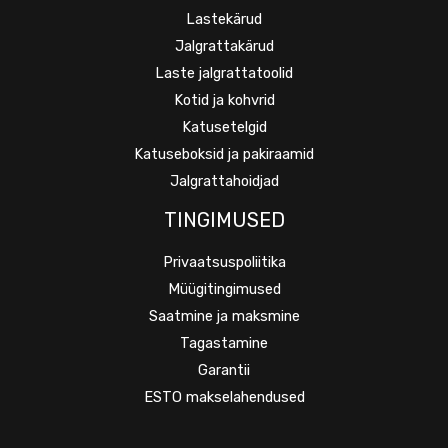
Lastekärud
Jalgrattakärud
Laste jalgrattatoolid
Kotid ja kohvrid
Katusetelgid
Katuseboksid ja pakiraamid
Jalgrattahoidjad
TINGIMUSED
Privaatsuspoliitika
Müügitingimused
Saatmine ja maksmine
Tagastamine
Garantii
ESTO makselahendused