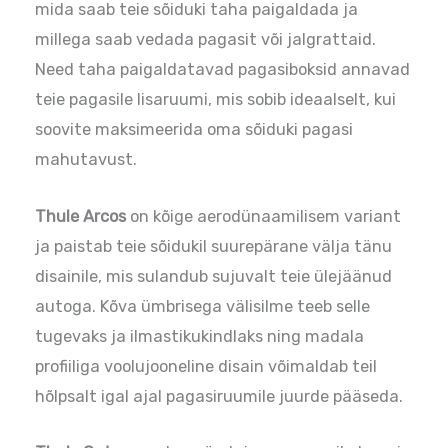
mida saab teie sõiduki taha paigaldada ja
millega saab vedada pagasit või jalgrattaid.
Need taha paigaldatavad pagasiboksid annavad
teie pagasile lisaruumi, mis sobib ideaalselt, kui
soovite maksimeerida oma sõiduki pagasi
mahutavust.
Thule Arcos
on kõige aerodünaamilisem variant
ja paistab teie sõidukil suurepärane välja tänu
disainile, mis sulandub sujuvalt teie ülejäänud
autoga. Kõva ümbrisega välisilme teeb selle
tugevaks ja ilmastikukindlaks ning madala
profiiliga voolujooneline disain võimaldab teil
hõlpsalt igal ajal pagasiruumile juurde pääseda.