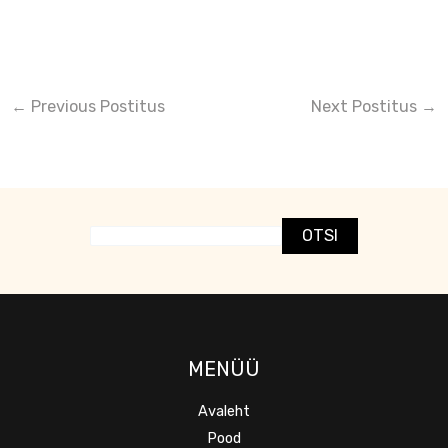
←
Previous Postitus
Next Postitus
→
OTSI
MENÜÜ
Avaleht
Pood