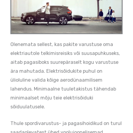
Olenemata sellest, kas pakite varustuse oma
elektriautole telkimisreisiks või suusapuhkuseks,
aitab pagasiboks suurepäraselt kogu varustuse
ära mahutada. Elektrisõidukite puhul on
ülioluline valida kõige aerodünaamilisem
lahendus. Minimaalne tuuletakistus tähendab
minimaalset mõju teie elektrisõiduki
sõiduulatusele.
Thule spordivarustus- ja pagasihoidikud on turul
saadaolevatest ühed voolujoonelisemad.