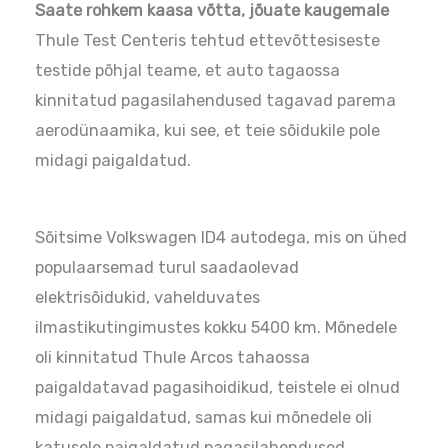
Saate rohkem kaasa võtta, jõuate kaugemale
Thule Test Centeris tehtud ettevõttesiseste
testide põhjal teame, et auto tagaossa
kinnitatud pagasilahendused tagavad parema
aerodünaamika, kui see, et teie sõidukile pole
midagi paigaldatud.
Sõitsime Volkswagen ID4 autodega, mis on ühed
populaarsemad turul saadaolevad
elektrisõidukid, vahelduvates
ilmastikutingimustes kokku 5400 km. Mõnedele
oli kinnitatud Thule Arcos tahaossa
paigaldatavad pagasihoidikud, teistele ei olnud
midagi paigaldatud, samas kui mõnedele oli
katusele paigaldatud pagasilahendused.