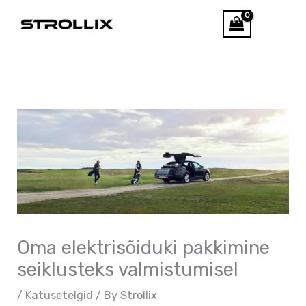
Skip
Otsi
to
content
Oma elektrisõiduki pakkimine
seiklusteks valmistumisel
/
Katusetelgid
/ By
Strollix