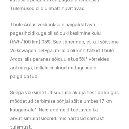
Tulemused olid ülimalt huvitavad.
Thule Arcos veokonksule paigaldatava
pagasihoidikuga oli sõiduki keskmine kulu
(kWh/100 km) 95%. See tähendab, et kui sõitsime
Volkswagen ID4-ga, millele oli kinnitatud Thule
Arcos, siis paranes sõiduulatus 5%* võrreldes
autodega, millele ei olnud midagi peale
paigaldatud.
Seega võiksime ID4 suuruse aku ja testide käigus
mõõdetud tarbimise põhjal sõita umbes 17 km
kaugemale*. Neid andmeid toetavad ka
arvutisimulatsioonid, mis näitasid sarnast
tulemust.