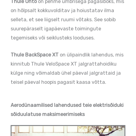
Thule Onto
on pehme ümbrisega pagasiboks, mis
on hõlpsalt kokkuvolditav ja hoiustatav ilma
selleta, et see liigselt ruumi võtaks. See sobib
suurepäraselt igapäevaste toimingute
tegemiseks või seiklusteks looduses.
Thule BackSpace XT
on ülipaindlik lahendus, mis
kinnitub Thule VeloSpace XT jalgrattahoidiku
külge ning võimaldab ühel päeval jalgrattaid ja
teisel päeval hoopis pagasit kaasa võtta.
Aerodünaamilised lahendused teie elektrisõiduki
sõiduulatuse maksimeerimiseks