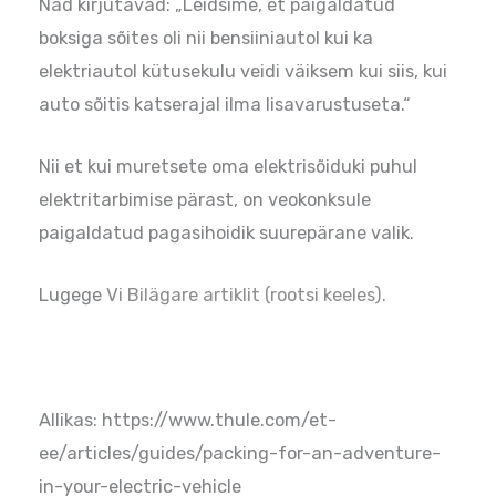
Nad kirjutavad: „Leidsime, et paigaldatud
boksiga sõites oli nii bensiiniautol kui ka
elektriautol kütusekulu veidi väiksem kui siis, kui
auto sõitis katserajal ilma lisavarustuseta.“
Nii et kui muretsete oma elektrisõiduki puhul
elektritarbimise pärast, on veokonksule
paigaldatud pagasihoidik suurepärane valik.
Lugege
Vi Bilägare artiklit (rootsi keeles).
Allikas: https://www.thule.com/et-
ee/articles/guides/packing-for-an-adventure-
in-your-electric-vehicle