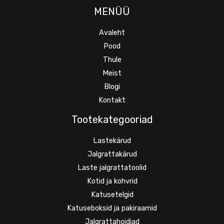
MENÜÜ
Avaleht
Pood
Thule
Meist
Blogi
Kontakt
Tootekategooriad
Lastekärud
Jalgrattakärud
Laste jalgrattatoolid
Kotid ja kohvrid
Katusetelgid
Katuseboksid ja pakiraamid
Jalgrattahoidjad