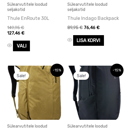
Sülearvutitele loodud
Sülearvutitele loodud
teha
seljakotid
seljakotid
tootelehel.
Thule EnRoute 30L
Thule Indago Backpack
149,95
€
89,95
€
76,46
€
127,46
€
LISA KORVI
VALI
Hinnavahemi
Hinnavahem
Sellel
Sellel
-15%
-15%
118,96 €
139,95 €
Sale!
Sale!
tootel
tootel
kuni
kuni
135,96 €
159,95 €
on
on
mitu
mitu
varianti.
varianti.
Valikuid
Valikuid
saab
saab
Sülearvutitele loodud
Sülearvutitele loodud