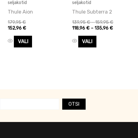
teha
teha
seljakotid
seljakotid
tootelehel.
tootelehel.
Thule Aion
Thule Subterra 2
179,95
€
139,95
€
–
159,95
€
152,96
€
118,96
€
–
135,96
€
VALI
VALI
OTSI