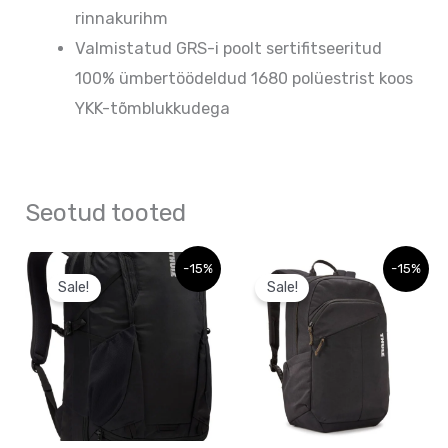
rinnakurihm
Valmistatud GRS-i poolt sertifitseeritud
100% ümbertöödeldud 1680 polüestrist koos
YKK-tõmblukkudega
Seotud tooted
Algne
Praegune
Sellel
-15%
-15%
hind
hind
Sale!
Sale!
tootel
oli:
on:
89,95 €.
89,95 €.
on
mitu
varianti.
Valikuid
saab