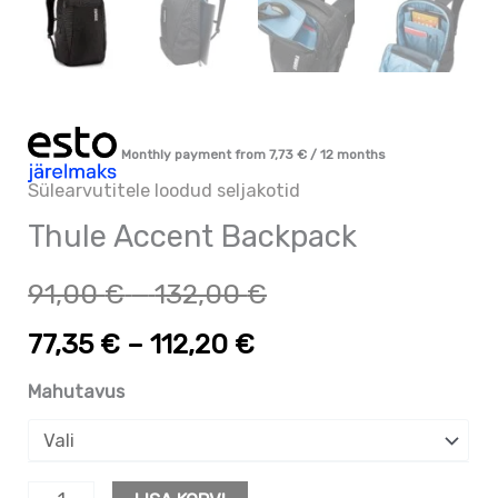
Monthly payment from
7,73
€
/ 12 months
Sülearvutitele loodud seljakotid
Thule Accent Backpack
91,00
€
–
132,00
€
77,35
€
–
112,20
€
Mahutavus