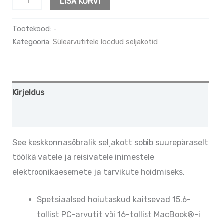
LISA KORVI
Tootekood:
-
Kategooria:
Sülearvutitele loodud seljakotid
Kirjeldus
Lisainfo
See keskkonnasõbralik seljakott sobib suurepäraselt
töölkäivatele ja reisivatele inimestele
elektroonikaesemete ja tarvikute hoidmiseks.
Spetsiaalsed hoiutaskud kaitsevad 15.6-
tollist PC-arvutit või 16-tollist MacBook®-i