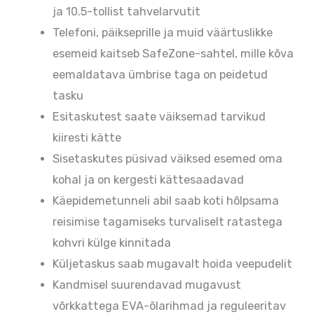
ja 10.5-tollist tahvelarvutit
Telefoni, päikseprille ja muid väärtuslikke
esemeid kaitseb SafeZone-sahtel, mille kõva
eemaldatava ümbrise taga on peidetud
tasku
Esitaskutest saate väiksemad tarvikud
kiiresti kätte
Sisetaskutes püsivad väiksed esemed oma
kohal ja on kergesti kättesaadavad
Käepidemetunneli abil saab koti hõlpsama
reisimise tagamiseks turvaliselt ratastega
kohvri külge kinnitada
Küljetaskus saab mugavalt hoida veepudelit
Kandmisel suurendavad mugavust
võrkkattega EVA-õlarihmad ja reguleeritav