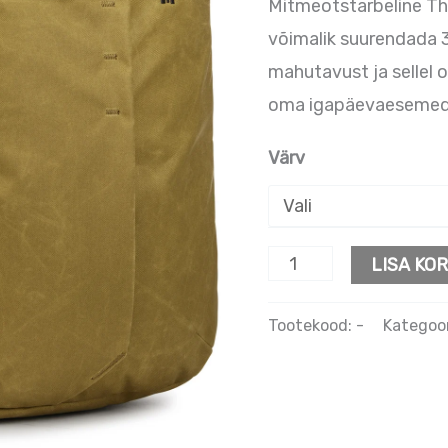
Mitmeotstarbeline Thu
võimalik suurendada 
mahutavust ja sellel 
oma igapäevaesemed 
Värv
LISA KOR
Tootekood:
-
Kategoo