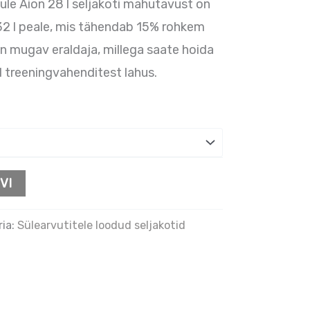
le Aion 28 l seljakoti mahutavust on
32 l peale, mis tähendab 15% rohkem
on mugav eraldaja, millega saate hoida
treeningvahenditest lahus.
VI
ria:
Sülearvutitele loodud seljakotid