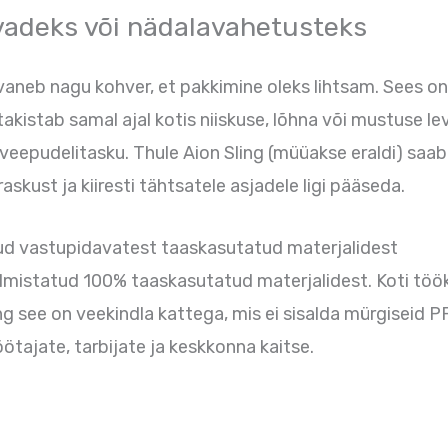
vadeks või nädalavahetusteks
a avaneb nagu kohver, et pakkimine oleks lihtsam. Sees
takistab samal ajal kotis niiskuse, lõhna või mustuse lev
 veepudelitasku. Thule Aion Sling (müüakse eraldi) saab
skust ja kiiresti tähtsatele asjadele ligi pääseda.
tud vastupidavatest taaskasutatud materjalidest
almistatud 100% taaskasutatud materjalidest. Koti töö
see on veekindla kattega, mis ei sisalda mürgiseid PF
öötajate, tarbijate ja keskkonna kaitse.