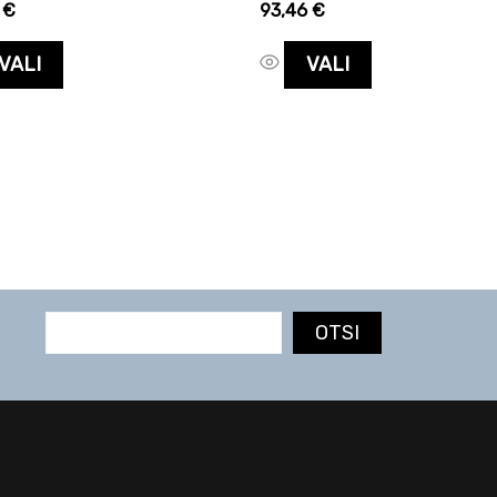
6
€
93,46
€
VALI
VALI
OTSI