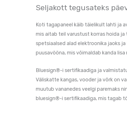
Seljakott tegusateks päe
Koti tagapaneel käib täielikult lahti j
mis aitab teil varustust korras hoida ja 
spetsiaalsed alad elektroonika jaoks ja
puusavööna, mis võimaldab kanda lisa ra
Bluesign®-i sertifikaadiga ja valmista
Väliskatte kangas, vooder ja võrk on v
muutub vananedes veelgi paremaks ning 
bluesign®-i sertifikaadiga, mis tagab t