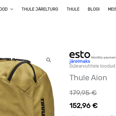
Otsi
OOD
THULE JÄRELTURG
THULE
BLOGI
MEI
Thule
Monthly paymen
Aion
Sülearvutitele loodud 
kogus
Thule Aion
179,95
€
152,96
€