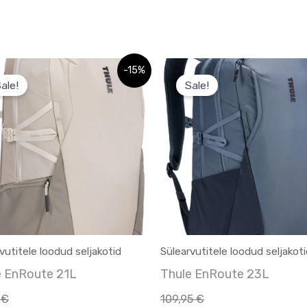
Sellel
Sellel
-15%
ale!
Sale!
tootel
tootel
on
on
mitu
mitu
varianti.
varianti.
Valikuid
Valikuid
saab
saab
teha
teha
tootelehel.
tootelehel.
vutitele loodud seljakotid
Sülearvutitele loodud seljakot
e EnRoute 21L
Thule EnRoute 23L
5
€
109,95
€