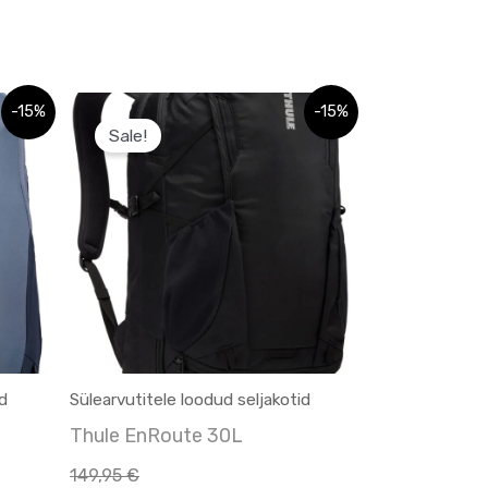
Sellel
-15%
-15%
Sale!
tootel
on
mitu
varianti.
Valikuid
saab
teha
tootelehel.
id
Sülearvutitele loodud seljakotid
Thule EnRoute 30L
149,95
€