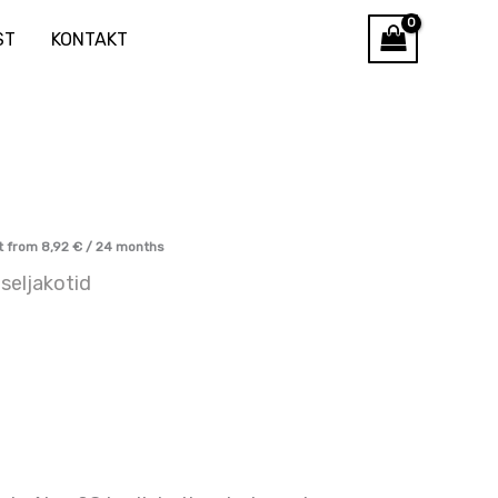
ST
KONTAKT
t from
8,92
€
/ 24 months
seljakotid