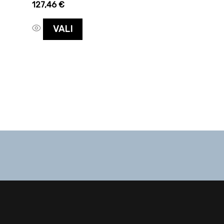
127,46
€
VALI