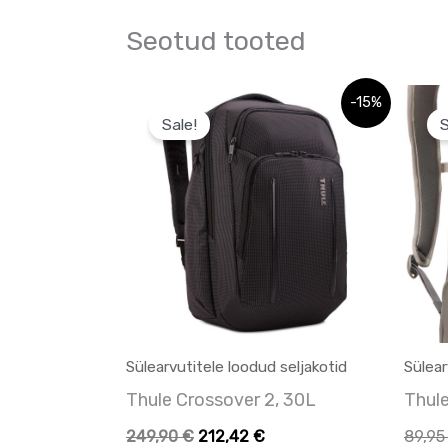
Seotud tooted
Algne
Praegune
-15%
hind
hind
Sale!
S
oli:
on:
249,90 €.
249,90 €.
Sülearvutitele loodud seljakotid
Sülear
Thule Crossover 2, 30L
Thul
249,90
€
212,42
€
89,9