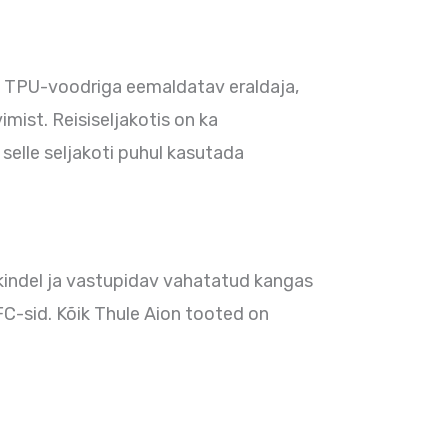
 on TPU-voodriga eemaldatav eraldaja,
imist. Reisiseljakotis on ka
 selle seljakoti puhul kasutada
kindel ja vastupidav vahatatud kangas
C-sid. Kõik Thule Aion tooted on