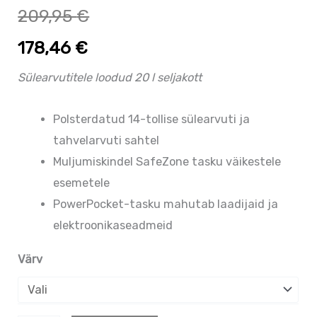
209,95
€
178,46
€
Sülearvutitele loodud 20 l seljakott
Polsterdatud 14-tollise sülearvuti ja
tahvelarvuti sahtel
Muljumiskindel SafeZone tasku väikestele
esemetele
PowerPocket-tasku mahutab laadijaid ja
elektroonikaseadmeid
Värv