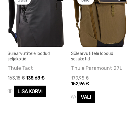
Sale!
Sale!
tootel
oli:
on:
163,15 €.
163,15 €.
on
mitu
varianti.
Valikuid
saab
Sülearvutitele loodud
Sülearvutitele loodud
teha
seljakotid
seljakotid
tootelehel.
Thule Tact
Thule Paramount 27L
163,15
€
138,68
€
179,95
€
152,96
€
LISA KORVI
VALI