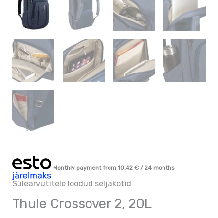
Monthly payment from
10,42
€
/ 24 months
Sülearvutitele loodud seljakotid
Thule Crossover 2, 20L