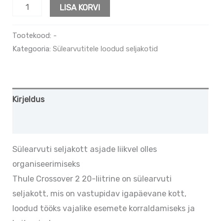
LISA KORVI
Tootekood:
-
Kategooria:
Sülearvutitele loodud seljakotid
Kirjeldus
Lisainfo
Sülearvuti seljakott asjade liikvel olles
organiseerimiseks
Thule Crossover 2 20-liitrine on sülearvuti
seljakott, mis on vastupidav igapäevane kott,
loodud tööks vajalike esemete korraldamiseks ja