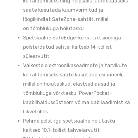
korraldamiseks ning hõlpsaks juurdepääsuks
saate kasutada kuumvormitud ja
löögikindlat SafeZone-sahtlit, millel
on tõmblukuga hoiutasku
Spetsiaalne SafeEdge-konstruktsiooniga
polsterdatud sahtel kaitseb 14-tollist
sülearvutit
Väikeste elektroonikaseadmete ja tarvikute
korraldamiseks saate kasutada esipaneeli,
millel on hoiutaskud, elastsed aasad ja
tõmblukuga võrktasku, PowerPocket-
kaablihaldussüsteem võimaldab laadimist ka
liikvel olles
Pehme polstriga spetsiaalne hoiutasku
kaitseb 10,1-tollist tahvelarvutit