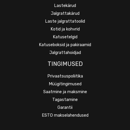
Lastekärud
Jalgrattakärud
Laste jalgrattatoolid
Kotid ja kohvrid
Katusetelgid
Katuseboksid ja pakiraamid
Jalgrattahoidjad
TINGIMUSED
Privaatsuspoliitika
Müügitingimused
Saatmine ja maksmine
Tagastamine
Garantii
ESTO makselahendused