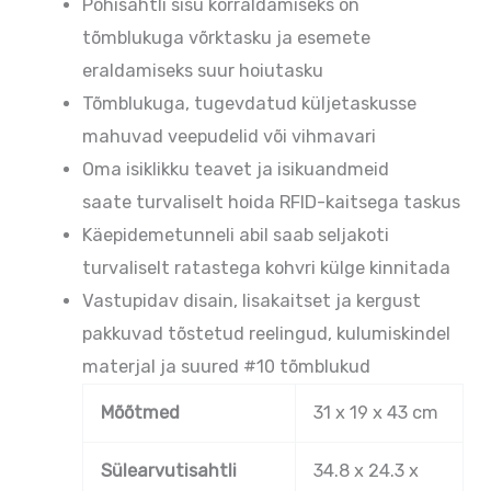
Põhisahtli sisu korraldamiseks on
tõmblukuga võrktasku ja esemete
eraldamiseks suur hoiutasku
Tõmblukuga, tugevdatud küljetaskusse
mahuvad veepudelid või vihmavari
Oma isiklikku teavet ja isikuandmeid
saate turvaliselt hoida RFID-kaitsega taskus
Käepidemetunneli abil saab seljakoti
turvaliselt ratastega kohvri külge kinnitada
Vastupidav disain, lisakaitset ja kergust
pakkuvad tõstetud reelingud, kulumiskindel
materjal ja suured #10 tõmblukud
Mõõtmed
31 x 19 x 43 cm
Sülearvutisahtli
34.8 x 24.3 x