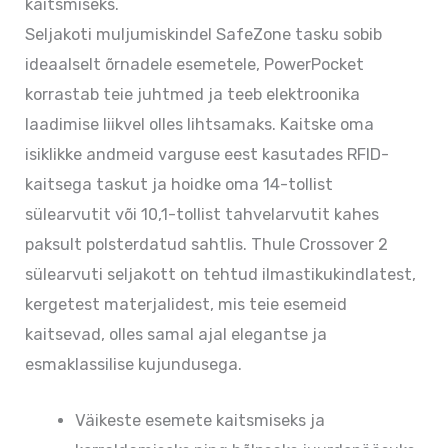
kaitsmiseks.
Seljakoti muljumiskindel SafeZone tasku sobib
ideaalselt õrnadele esemetele, PowerPocket
korrastab teie juhtmed ja teeb elektroonika
laadimise liikvel olles lihtsamaks. Kaitske oma
isiklikke andmeid varguse eest kasutades RFID-
kaitsega taskut ja hoidke oma 14-tollist
sülearvutit või 10,1-tollist tahvelarvutit kahes
paksult polsterdatud sahtlis. Thule Crossover 2
sülearvuti seljakott on tehtud ilmastikukindlatest,
kergetest materjalidest, mis teie esemeid
kaitsevad, olles samal ajal elegantse ja
esmaklassilise kujundusega.
Väikeste esemete kaitsmiseks ja