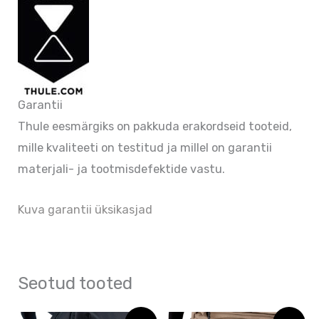
Garantii
Thule eesmärgiks on pakkuda erakordseid tooteid,
mille kvaliteeti on testitud ja millel on garantii
materjali- ja tootmisdefektide vastu.
Kuva garantii üksikasjad
Seotud tooted
Hinnavahemik:
Hinnavahemik:
Algne
Praegune