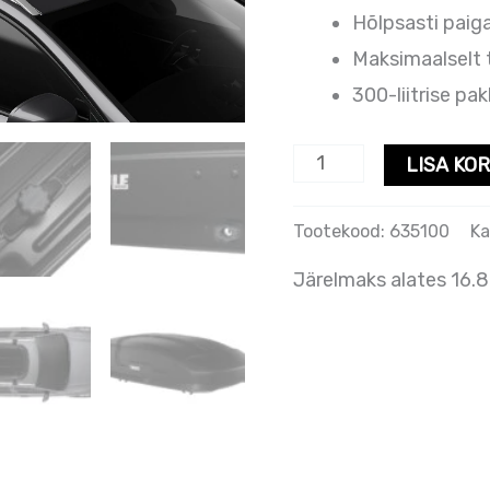
Hõlpsasti paig
Maksimaalselt 
300-liitrise pa
LISA KOR
Tootekood:
635100
Ka
Järelmaks alates 16.