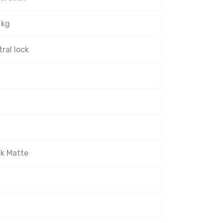
 kg
ral lock
ck Matte