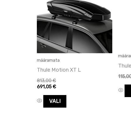
on
mitu
varianti.
Valikuid
saab
teha
määra
tootelehel.
määramata
Thul
Thule Motion XT L
115,0
813,00
€
691,05
€
VALI