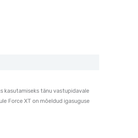
eks kasutamiseks tänu vastupidavale
Thule Force XT on mõeldud igasuguse