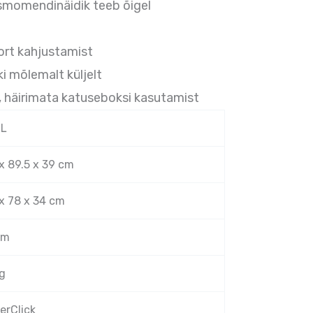
smomendinäidik teeb õigel
ort kahjustamist
i mõlemalt küljelt
, häirimata katuseboksi kasutamist
 L
x 89.5 x 39 cm
x 78 x 34 cm
cm
g
erClick