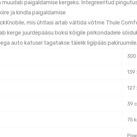
m muudab paigaldamise kergeks. Integreeritud pingutu
iire ja kindla paigaldamise
kKnobile, mis ühtlasi aitab vältida võtme Thule Comf
kerge juurdepääsu boksi kõigile piirkondadele sõiduk
ga auto katusel tagatakse täielik ligipääs pakiruumile
300
139 
127 
39 
75 k
Pow