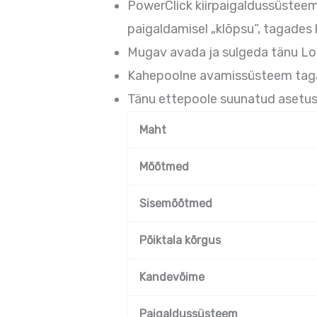
PowerClick kiirpaigaldussüstee
paigaldamisel „klõpsu”, tagades k
Mugav avada ja sulgeda tänu Loc
Kahepoolne avamissüsteem tagab 
Tänu ettepoole suunatud asetuse
Maht
Mõõtmed
Sisemõõtmed
Põiktala kõrgus
Kandevõime
Paigaldussüsteem