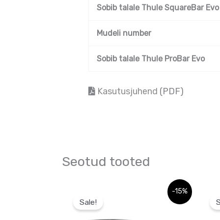
Sobib talale Thule SquareBar Evo
Mudeli number
Sobib talale Thule ProBar Evo
Kasutusjuhend
(PDF)
Seotud tooted
Algne
Sellel
-15%
hind
Sale!
S
tootel
oli:
177,0