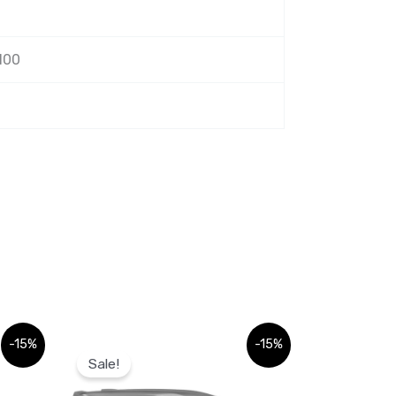
100
Algne
Praegune
-15%
-15%
hind
hind
Sale!
oli:
on:
602,82 €.
602,82 €.