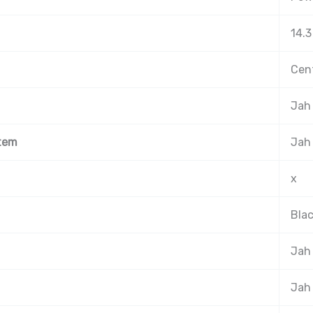
14.3
Cent
Jah
tem
Jah
x
Bla
Jah
Jah