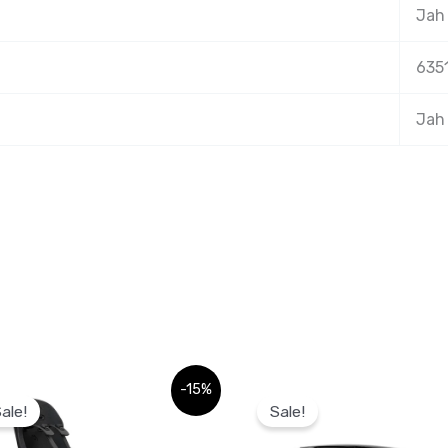
Jah
635
Jah
Praegune
Sellel
-15%
hind
ale!
Sale!
tootel
on:
0 €.
115,00 €.