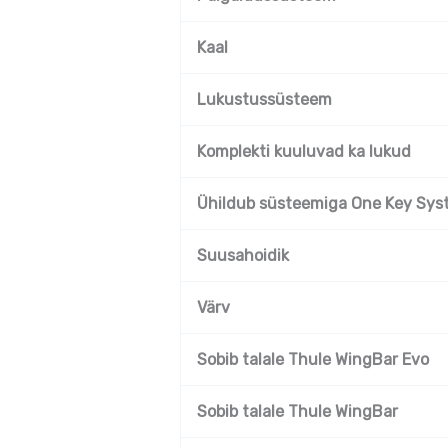
Kaal
Lukustussüsteem
Komplekti kuuluvad ka lukud
Ühildub süsteemiga One Key Sys
Suusahoidik
Värv
Sobib talale Thule WingBar Evo
Sobib talale Thule WingBar