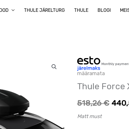
Otsi
OOD
THULE JÄRELTURG
THULE
BLOGI
MEI
Thule
Algne
Prae
Monthly paymen
Force
määramata
hind
hind
XT
Thule Force 
S
oli:
on:
kogus
518,26
€
440
518,26 €.
518,2
Matt must