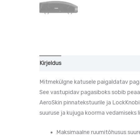
Kirjeldus
Lisainfo
Mitmekülgne katusele paigaldatav pag
See vastupidav pagasiboks sobib peaae
AeroSkin pinnatekstuurile ja LockKnob
suuruse ja kujuga koorma vedamiseks lih
Maksimaalne ruumitõhusus suures