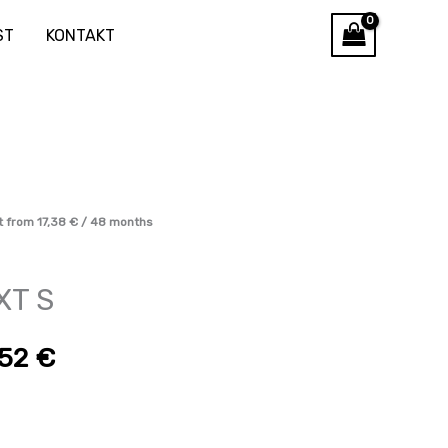
ST
KONTAKT
gune
t from
17,38
€
/ 48 months
XT S
,52
€
6 €.