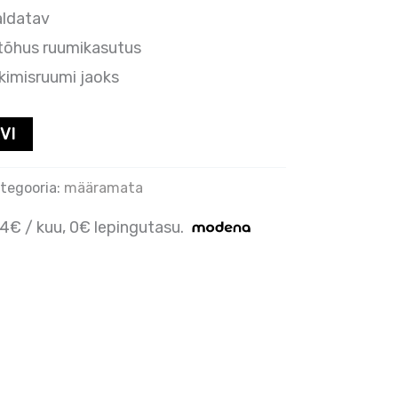
aldatav
tõhus ruumikasutus
kkimisruumi jaoks
VI
tegooria:
määramata
84€ / kuu, 0€ lepingutasu.