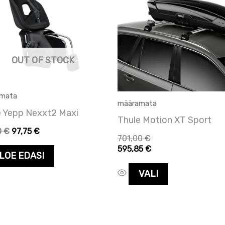
on
mitu
varianti.
Valikuid
OUT OF STOCK
saab
teha
mata
tootelehel.
määramata
e Yepp Nexxt2 Maxi
Thule Motion XT Sport
0
€
97,75
€
701,00
€
595,85
€
LOE EDASI
VALI