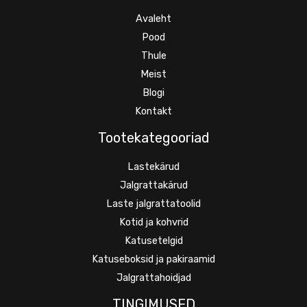
Avaleht
Pood
Thule
Meist
Blogi
Kontakt
Tootekategooriad
Lastekärud
Jalgrattakärud
Laste jalgrattatoolid
Kotid ja kohvrid
Katusetelgid
Katuseboksid ja pakiraamid
Jalgrattahoidjad
TINGIMUSED