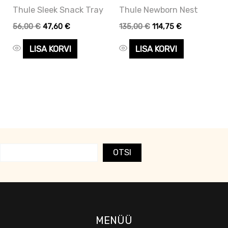
Thule Sleek Snack Tray
Thule Newborn Nest
56,00
€
47,60
€
135,00
€
114,75
€
LISA KORVI
LISA KORVI
OTSI
MENÜÜ