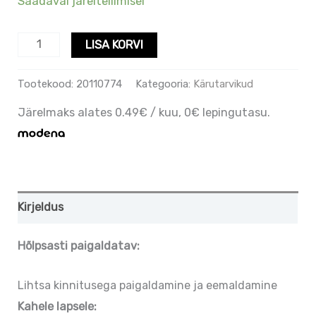
Saadaval järeltellimisel
LISA KORVI
Tootekood:
20110774
Kategooria:
Kärutarvikud
Järelmaks alates 0.49€ / kuu, 0€ lepingutasu.
Kirjeldus
Hõlpsasti paigaldatav:
Lihtsa kinnitusega paigaldamine ja eemaldamine
Kahele lapsele: