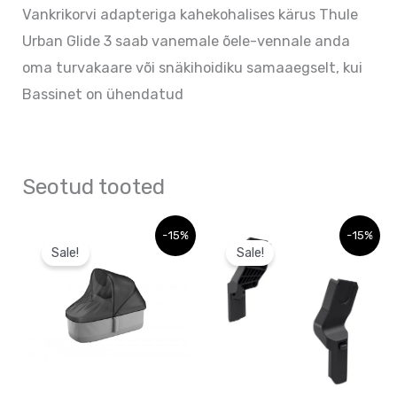
Vankrikorvi adapteriga kahekohalises kärus Thule
Urban Glide 3 saab vanemale õele-vennale anda
oma turvakaare või snäkihoidiku samaaegselt, kui
Bassinet on ühendatud
Seotud tooted
Algne
Praegune
Algne
Praegune
-15%
-15%
hind
hind
hind
hind
Sale!
Sale!
oli:
on:
oli:
on:
40,00 €.
40,00 €.
57,00 €.
57,00 €.