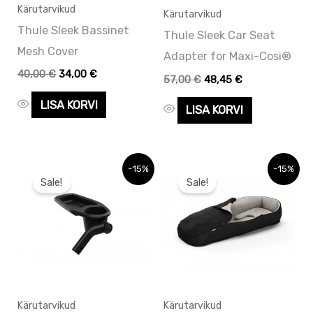
Kärutarvikud
Kärutarvikud
Thule Sleek Bassinet
Thule Sleek Car Seat
Mesh Cover
Adapter for Maxi-Cosi®
40,00
€
34,00
€
57,00
€
48,45
€
LISA KORVI
LISA KORVI
Algne
Praegune
Algne
Praegune
-15%
-15%
hind
hind
hind
hind
Sale!
Sale!
oli:
on:
oli:
on:
56,00 €.
56,00 €.
135,00 €.
135,00 €.
Kärutarvikud
Kärutarvikud