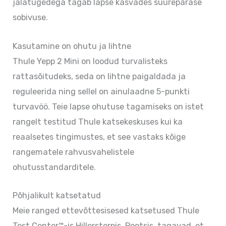
jalatugedega tagab lapse kasvades suurepärase
sobivuse.
Kasutamine on ohutu ja lihtne
Thule Yepp 2 Mini on loodud turvalisteks
rattasõitudeks, seda on lihtne paigaldada ja
reguleerida ning sellel on ainulaadne 5-punkti
turvavöö. Teie lapse ohutuse tagamiseks on istet
rangelt testitud Thule katsekeskuses kui ka
reaalsetes tingimustes, et see vastaks kõige
rangematele rahvusvahelistele
ohutusstandarditele.
Põhjalikult katsetatud
Meie ranged ettevõttesisesed katsetused Thule
Test Center™-is Hillerstorpis, Rootsis, tagavad, et