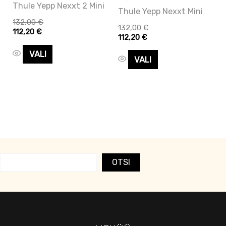
Thule Yepp Nexxt 2 Mini
tootelehel.
tootelehel.
Thule Yepp Nexxt Mini
132,00
€
132,00
€
112,20
€
112,20
€
VALI
VALI
OTSI