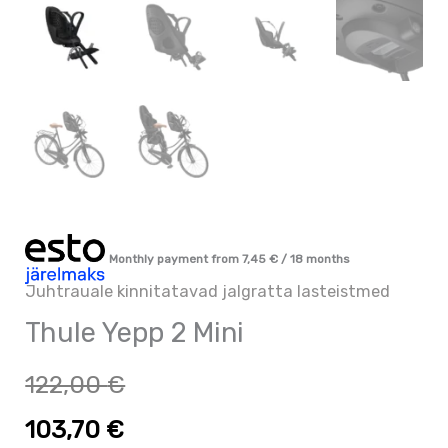
Monthly payment from
7,45
€
/ 18 months
Juhtrauale kinnitatavad jalgratta lasteistmed
Thule Yepp 2 Mini
122,00
€
103,70
€