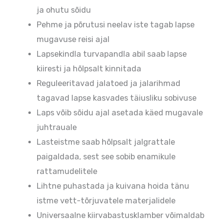
ja ohutu sõidu
Pehme ja põrutusi neelav iste tagab lapse
mugavuse reisi ajal
Lapsekindla turvapandla abil saab lapse
kiiresti ja hõlpsalt kinnitada
Reguleeritavad jalatoed ja jalarihmad
tagavad lapse kasvades täiusliku sobivuse
Laps võib sõidu ajal asetada käed mugavale
juhtrauale
Lasteistme saab hõlpsalt jalgrattale
paigaldada, sest see sobib enamikule
rattamudelitele
Lihtne puhastada ja kuivana hoida tänu
istme vett-tõrjuvatele materjalidele
Universaalne kiirvabastusklamber võimaldab