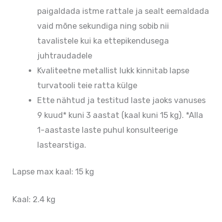
paigaldada istme rattale ja sealt eemaldada
vaid mõne sekundiga ning sobib nii
tavalistele kui ka ettepikendusega
juhtraudadele
Kvaliteetne metallist lukk kinnitab lapse
turvatooli teie ratta külge
Ette nähtud ja testitud laste jaoks vanuses
9 kuud* kuni 3 aastat (kaal kuni 15 kg). *Alla
1-aastaste laste puhul konsulteerige
lastearstiga.
Lapse max kaal: 15 kg
Kaal: 2.4 kg