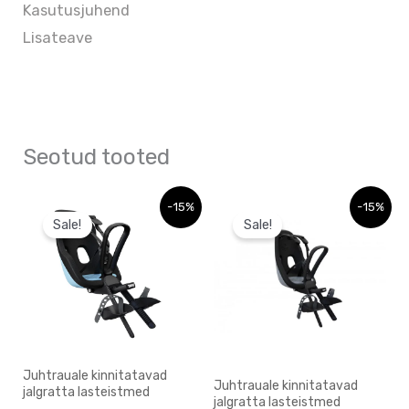
Kasutusjuhend
Lisateave
Seotud tooted
Sellel
Sellel
-15%
-15%
Sale!
Sale!
tootel
tootel
on
on
mitu
mitu
varianti.
varianti.
Valikuid
Valikuid
saab
saab
Juhtrauale kinnitatavad
Juhtrauale kinnitatavad
jalgratta lasteistmed
teha
teha
jalgratta lasteistmed