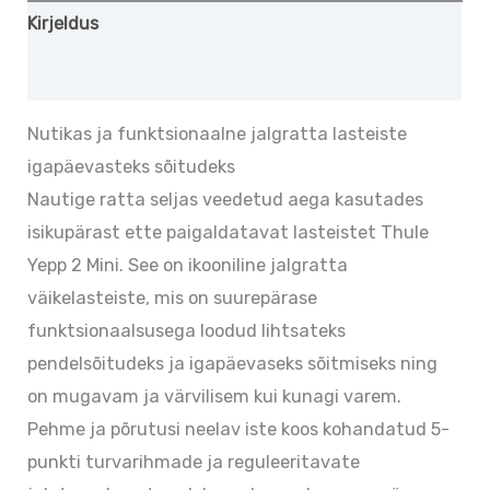
Kirjeldus
Lisainfo
Nutikas ja funktsionaalne jalgratta lasteiste
igapäevasteks sõitudeks
Nautige ratta seljas veedetud aega kasutades
isikupärast ette paigaldatavat lasteistet Thule
Yepp 2 Mini. See on ikooniline jalgratta
väikelasteiste, mis on suurepärase
funktsionaalsusega loodud lihtsateks
pendelsõitudeks ja igapäevaseks sõitmiseks ning
on mugavam ja värvilisem kui kunagi varem.
Pehme ja põrutusi neelav iste koos kohandatud 5-
punkti turvarihmade ja reguleeritavate