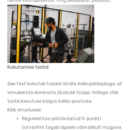
nende vastupidavust ning pikaajalist jõudlust.
Kukutamise testid
See test kukutab toodet kindla kokkupõrkejõuga, et
simuleerida erinevate jõudude tüüpe, millega võib
toote kasutuse käigus kokku puutuda.
Kõik omadused:
Reguleeritav polsterdatud 5-punkti
turvarihm tagab lapsele võimalikult mugava