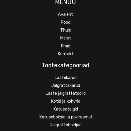
MENÜÜ
Avaleht
Pood
Thule
Meist
Blogi
Kontakt
Tootekategooriad
Lastekärud
Jalgrattakärud
Laste jalgrattatoolid
Kotid ja kohvrid
Katusetelgid
Katuseboksid ja pakiraamid
Jalgrattahoidjad