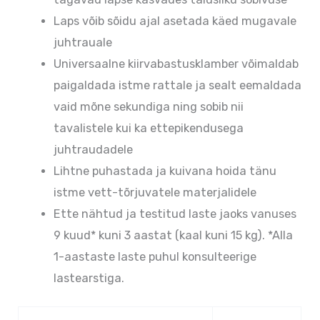
Laps võib sõidu ajal asetada käed mugavale
juhtrauale
Universaalne kiirvabastusklamber võimaldab
paigaldada istme rattale ja sealt eemaldada
vaid mõne sekundiga ning sobib nii
tavalistele kui ka ettepikendusega
juhtraudadele
Lihtne puhastada ja kuivana hoida tänu
istme vett-tõrjuvatele materjalidele
Ette nähtud ja testitud laste jaoks vanuses
9 kuud* kuni 3 aastat (kaal kuni 15 kg). *Alla
1-aastaste laste puhul konsulteerige
lastearstiga.