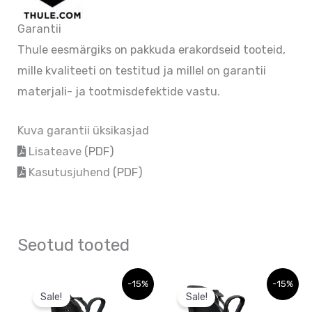
Garantii
Thule eesmärgiks on pakkuda erakordseid tooteid,
mille kvaliteeti on testitud ja millel on garantii
materjali- ja tootmisdefektide vastu.
Kuva garantii üksikasjad
Lisateave
(PDF)
Kasutusjuhend
(PDF)
Seotud tooted
Sellel
Sellel
-15%
-15%
Sale!
Sale!
tootel
tootel