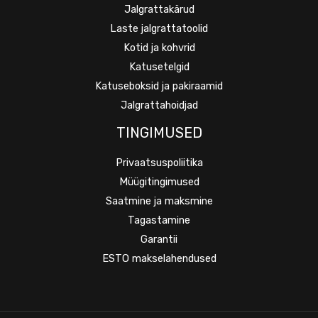
Jalgrattakärud
Laste jalgrattatoolid
Kotid ja kohvrid
Katusetelgid
Katuseboksid ja pakiraamid
Jalgrattahoidjad
TINGIMUSED
Privaatsuspoliitika
Müügitingimused
Saatmine ja maksmine
Tagastamine
Garantii
ESTO makselahendused