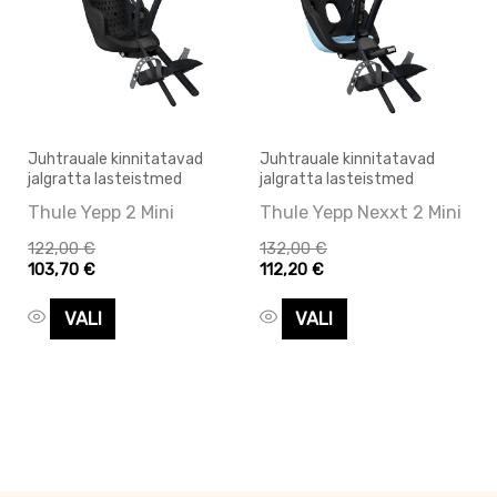
on
on
mitu
mitu
varianti.
varianti.
Valikuid
Valikuid
saab
saab
Juhtrauale kinnitatavad
Juhtrauale kinnitatavad
jalgratta lasteistmed
jalgratta lasteistmed
teha
teha
Thule Yepp 2 Mini
Thule Yepp Nexxt 2 Mini
tootelehel.
tootelehel.
122,00
€
132,00
€
103,70
€
112,20
€
VALI
VALI