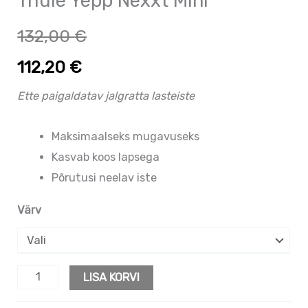
Thule Yepp Nexxt Mini
132,00
€
112,20
€
Ette paigaldatav jalgratta lasteiste
Maksimaalseks mugavuseks
Kasvab koos lapsega
Põrutusi neelav iste
Värv
LISA KORVI