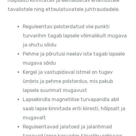
hõlpsasti kinnitatav ja eemaldatav enamustele
tavalistele ning etteulatuvatele juhtraudadele.
Reguleeritav polsterdatud viie punkti
turvarihm tagab lapsele võimalikult mugava
ja ohutu sõidu
Pehme ja põrutusi neelav iste tagab lapsele
mugava sõidu
Kergel ja vastupidaval istmel on tugev
ümbris ja pehme polsterdus, mis pakub
lapsele suurimat mugavust
Lapsekindla magnetilise turvapandla abil
saab lapse kinnitada eriti kiiresti, hõlpsalt ja
mugavalt
Reguleeritavad jalatoed ja jalarihmad
tagavad lapse kasvades täiusliku sobivuse