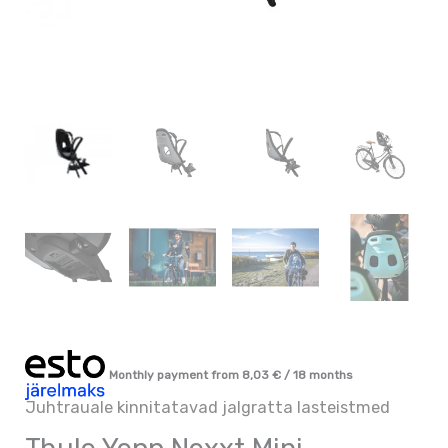
Monthly payment from
8,03
€
/ 18 months
Juhtrauale kinnitatavad jalgratta lasteistmed