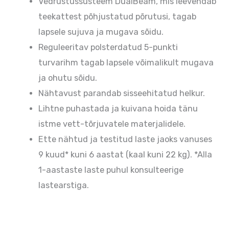
Vedrustussüsteem DualBeam, mis leevendab
teekattest põhjustatud põrutusi, tagab
lapsele sujuva ja mugava sõidu.
Reguleeritav polsterdatud 5-punkti
turvarihm tagab lapsele võimalikult mugava
ja ohutu sõidu.
Nähtavust parandab sisseehitatud helkur.
Lihtne puhastada ja kuivana hoida tänu
istme vett-tõrjuvatele materjalidele.
Ette nähtud ja testitud laste jaoks vanuses
9 kuud* kuni 6 aastat (kaal kuni 22 kg). *Alla
1-aastaste laste puhul konsulteerige
lastearstiga.