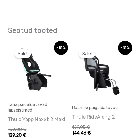
Seotud tooted
Sellel
Sellel
-15%
-15%
Sale!
Sale!
tootel
tootel
on
on
mitu
mitu
varianti.
varianti.
Valikuid
Valikuid
saab
saab
Taha paigaldatavad
Raamile paigaldatavad
lapseistmed
teha
teha
Thule RideAlong 2
Thule Yepp Nexxt 2 Maxi
tootelehel.
tootelehel.
169,95
€
152,00
€
144,46
€
129,20
€