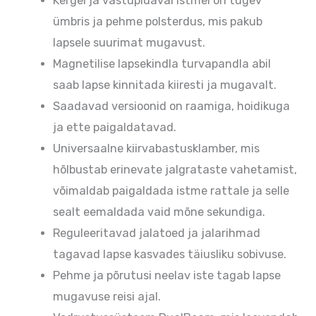
Kergel ja vastupidaval istmel on tugev
ümbris ja pehme polsterdus, mis pakub
lapsele suurimat mugavust.
Magnetilise lapsekindla turvapandla abil
saab lapse kinnitada kiiresti ja mugavalt.
Saadavad versioonid on raamiga, hoidikuga
ja ette paigaldatavad.
Universaalne kiirvabastusklamber, mis
hõlbustab erinevate jalgrataste vahetamist,
võimaldab paigaldada istme rattale ja selle
sealt eemaldada vaid mõne sekundiga.
Reguleeritavad jalatoed ja jalarihmad
tagavad lapse kasvades täiusliku sobivuse.
Pehme ja põrutusi neelav iste tagab lapse
mugavuse reisi ajal.