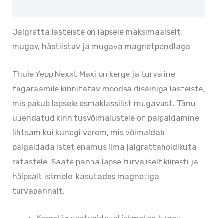
Lisainfo
Jalgratta lasteiste on lapsele maksimaalselt
mugav, hästiistuv ja mugava magnetpandlaga
Thule Yepp Nexxt Maxi on kerge ja turvaline
tagaraamile kinnitatav moodsa disainiga lasteiste,
mis pakub lapsele esmaklassilist mugavust. Tänu
uuendatud kinnitusvõimalustele on paigaldamine
lihtsam kui kunagi varem, mis võimaldab
paigaldada istet enamus ilma jalgrattahoidikuta
ratastele. Saate panna lapse turvaliselt kiiresti ja
hõlpsalt istmele, kasutades magnetiga
turvapannalt.