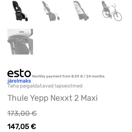
Monthly payment from
8,59
€
/ 24 months
Taha paigaldatavad lapseistmed
Thule Yepp Nexxt 2 Maxi
173,00
€
147,05
€